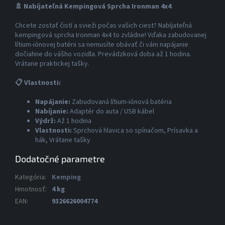
🚿 Nabíjateľná Kempingová Sprcha Ironman 4x4
Chcete zostať čistí a svieži počas vašich ciest? Nabíjateľná
kempingová sprcha Ironman 4x4 to zvládne! Vďaka zabudovanej
lítium-iónovej batérii sa nemusíte obávať či vám napájanie
dočiahne do vášho vozidla. Prevádzková doba až 1 hodina.
Vrátane praktickej tašky.
📋 Vlastnosti:
Napájanie:
Zabudovaná lítium-iónová batéria
Nabíjanie:
Adaptér do auta / USB kábel
Výdrž:
Až 1 hodina
Vlastnosti:
Sprchová hlavica so spínačom, Prísavka a
hák, Vrátane tašky
Dodatočné parametre
Kategória
:
Kemping
Hmotnosť
:
4 kg
EAN
:
9326626004774