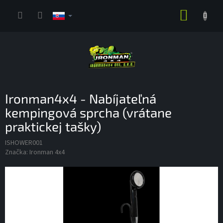
Prejsť
NÁKUP
na
obsah
KOŠÍK
Ironman4x4 - Nabíjateľná
kempingová sprcha (vrátane
praktickej tašky)
ISHOWER001
Značka:
Ironman 4x4