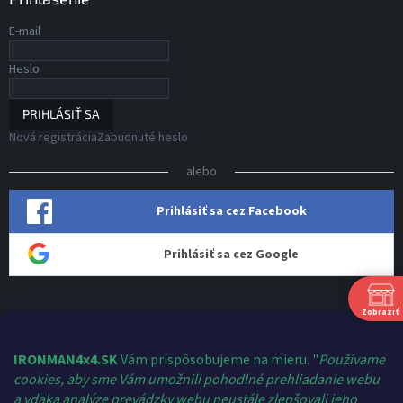
E-mail
Heslo
PRIHLÁSIŤ SA
Nová registrácia
Zabudnuté heslo
alebo
Prihlásiť sa cez Facebook
Prihlásiť sa cez Google
Zobraziť
Kontakt
shop
@
ironman4x4.sk
IRONMAN4x4.SK
Vám prispôsobujeme na mieru. "
Používame
cookies, aby sme Vám umožnili pohodlné prehliadanie webu
+421 910 124 459
a vďaka analýze prevádzky webu neustále zlepšovali jeho