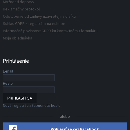
v
Možnosti dopravy
v
ý
Reklamačný protokol
p
Odstúpenie od zmluvy uzavretej na diaľku
i
s
Súhlas GDPR k registrácii na eshope
u
Informačná povinnost GDPR ku kontaktnému formuláru
Moja objednávka
Prihlásenie
E-mail
Heslo
PRIHLÁSIŤ SA
Nová registrácia
Zabudnuté heslo
alebo
Prihlásiť sa cez Facebook