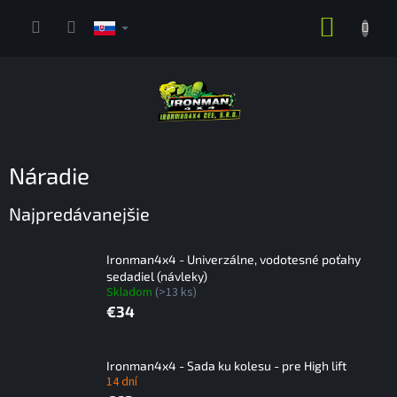
Prejsť
NÁKUP
na
obsah
KOŠÍK
Náradie
Najpredávanejšie
Ironman4x4 - Univerzálne, vodotesné poťahy
sedadiel (návleky)
Skladom
(>13 ks)
€34
Ironman4x4 - Sada ku kolesu - pre High lift
14 dní