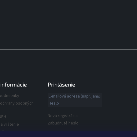
 informácie
Prihlásenie
podmienky
ochrany osobných
Nová registrácia
DPH
Zabudnuté heslo
a vrátenie
latby
alebo