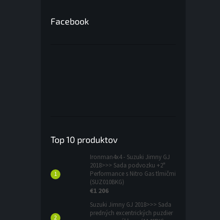
Facebook
Top 10 produktov
Ironman4x4 - Suzuki Jimny GJ
2018>>> Sada podvozku +2"
Performance s Nitro Gas tlmičmi
(SUZ010BKG)
€1 206
Suzuki Jimny GJ 2018>>> Sada
predných excentrických puzdier