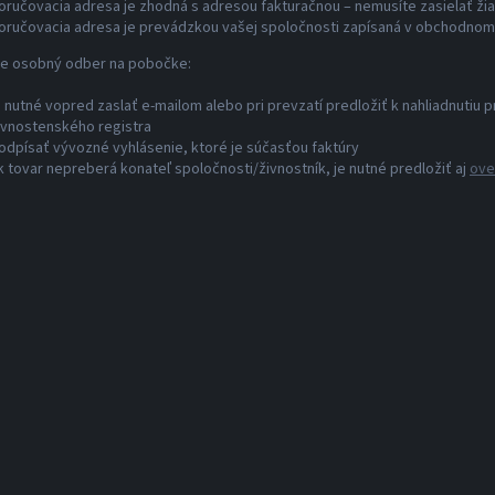
oručovacia adresa je zhodná s adresou fakturačnou – nemusíte zasielať ži
oručovacia adresa je prevádzkou vašej spoločnosti zapísaná v obchodnom r
ste osobný odber na pobočke:
e nutné vopred zaslať e-mailom alebo pri prevzatí predložiť k nahliadnuti
ivnostenského registra
odpísať vývozné vyhlásenie, ktoré je súčasťou faktúry
k tovar nepreberá konateľ spoločnosti/živnostník, je nutné predložiť aj
ove