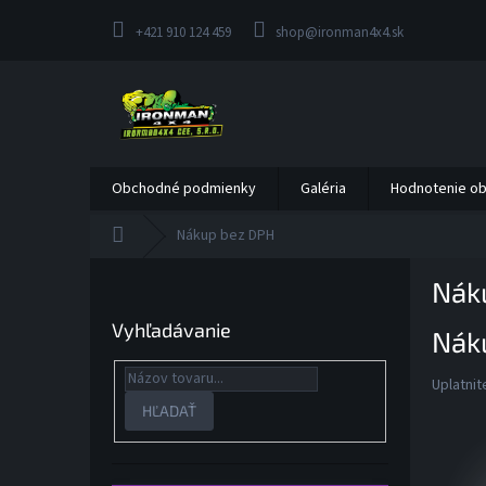
Prejsť
na
+421 910 124 459
shop@ironman4x4.sk
obsah
Obchodné podmienky
Galéria
Hodnotenie o
Domov
Nákup bez DPH
B
Nák
o
č
Vyhľadávanie
Nák
n
ý
Uplatnit
p
a
HĽADAŤ
n
e
l