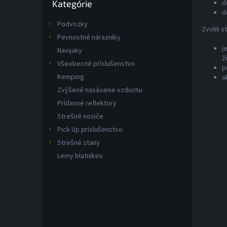
d
Kategórie
kategórie
d
Podvozky
Zvolili 
Pevnostné nárazníky
j
Navijaky
ž
Všeobecné príslušenstvo
p
Kemping
a
Zvýšené nasávanie vzduchu
Prídavné reflektory
Strešné nosiče
Pick Up príslušenstvo
Strešné stany
Lemy blatníkov