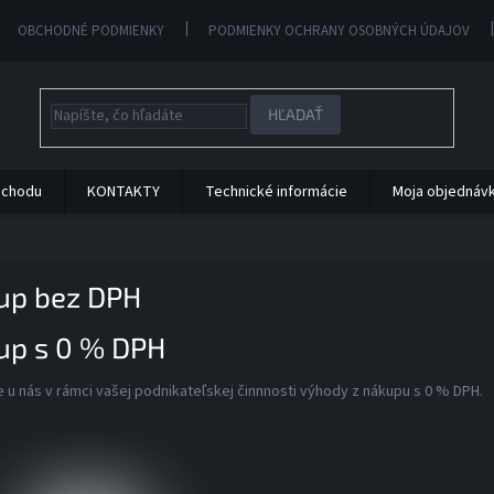
OBCHODNÉ PODMIENKY
PODMIENKY OCHRANY OSOBNÝCH ÚDAJOV
HĽADAŤ
bchodu
KONTAKTY
Technické informácie
Moja objednáv
up bez DPH
up s 0 % DPH
e u nás v rámci vašej podnikateľskej činnnosti výhody z nákupu s 0 % DPH.