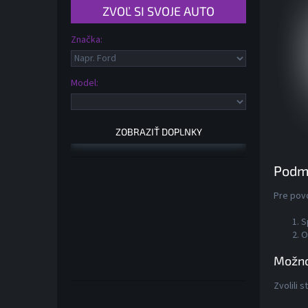
Model:
Podm
Pre pov
S
O
Možno
Zvolili 
Preskočiť