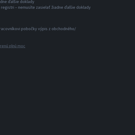
adne ďalšie doklady
egistri – nemusíte zasielať žiadne ďalšie doklady
u pracovníkovi pobočky výpis z obchodného/
renú plnú moc