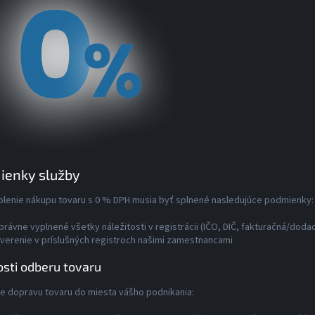
ienky služby
olenie nákupu tovaru s 0 % DPH musia byť splnené nasledujúce podmienky:
právne vyplnené všetky náležitosti v registrácii (IČO, DIČ, fakturačná/dod
verenie v príslušných registroch našimi zamestnancami
sti odberu tovaru
ste dopravu tovaru do miesta vášho podnikania: