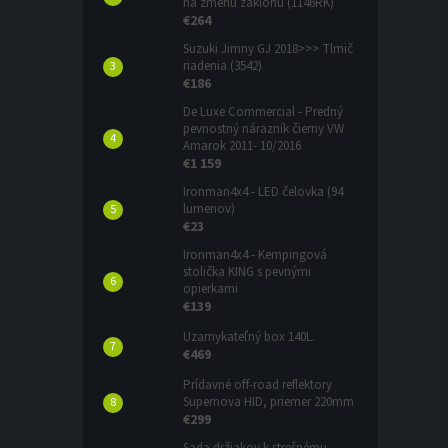
na zmenu záklonu (1146RK)
€264
Suzuki Jimny GJ 2018>>> Tlmič
riadenia (3542)
€186
De Luxe Commercial - Predný
pevnostný nárazník čierny VW
Amarok 2011- 10/2016
€1 159
Ironman4x4 - LED čelovka (94
lumenov)
€23
Ironman4x4 - Kempingová
stolička KING s pevnými
opierkami
€139
Uzamykateľný box 140L.
€469
Prídavné off-road reflektory
Supernova HID, priemer 220mm
€299
Sada držiakov k strešnému