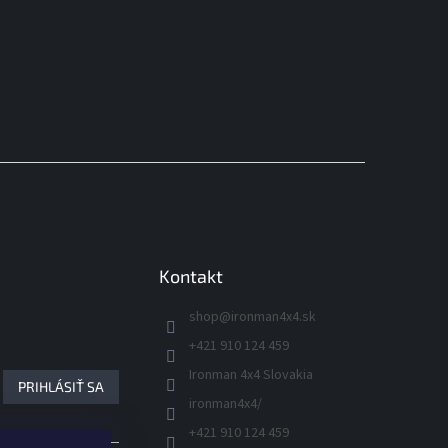
Kontakt
shop
@
ironman4x4.sk
+421 910 124 459
Ironman 4x4 Slovakia
PRIHLÁSIŤ SA
ironman4x4/
+421 910 124 459