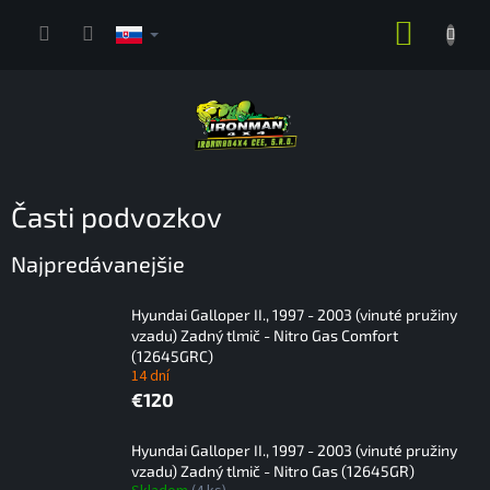
Prejsť
NÁKUP
na
obsah
KOŠÍK
Časti podvozkov
Najpredávanejšie
Hyundai Galloper II., 1997 - 2003 (vinuté pružiny
vzadu) Zadný tlmič - Nitro Gas Comfort
(12645GRC)
14 dní
€120
Hyundai Galloper II., 1997 - 2003 (vinuté pružiny
vzadu) Zadný tlmič - Nitro Gas (12645GR)