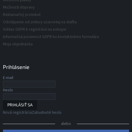
Možnosti platby
y
o
v
Možnosti dopravy
v
ý
Reklamačný protokol
p
Odstúpenie od zmluvy uzavretej na diaľku
i
s
Súhlas GDPR k registrácii na eshope
u
Informačná povinnost GDPR ku kontaktnému formuláru
Moja objednávka
Prihlásenie
E-mail
Heslo
PRIHLÁSIŤ SA
Nová registrácia
Zabudnuté heslo
alebo