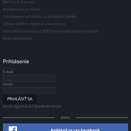
v
Možnosti dopravy
v
ý
Reklamačný protokol
p
Odstúpenie od zmluvy uzavretej na diaľku
i
s
Súhlas GDPR k registrácii na eshope
u
Informačná povinnost GDPR ku kontaktnému formuláru
Moja objednávka
Prihlásenie
E-mail
Heslo
PRIHLÁSIŤ SA
Nová registrácia
Zabudnuté heslo
alebo
Prihlásiť sa cez Facebook