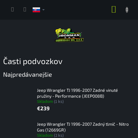
Prejsť
NÁKUP
na
obsah
KOŠÍK
Časti podvozkov
Najpredávanejšie
Jeep Wrangler TJ 1996-2007 Zadné vinuté
pružiny - Performance (JEEP008B)
Skladom
(1 ks)
€239
Jeep Wrangler TJ 1996-2007 Zadný tlmič - Nitro
Gas (12669GR)
Skladom
(2 ks)