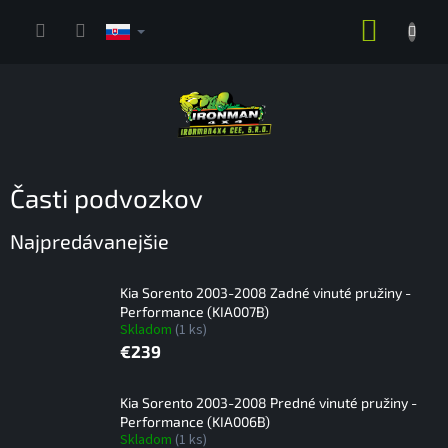
Prejsť
NÁKUP
na
obsah
KOŠÍK
Časti podvozkov
Najpredávanejšie
Kia Sorento 2003-2008 Zadné vinuté pružiny -
Performance (KIA007B)
Skladom
(1 ks)
€239
Kia Sorento 2003-2008 Predné vinuté pružiny -
Performance (KIA006B)
Skladom
(1 ks)