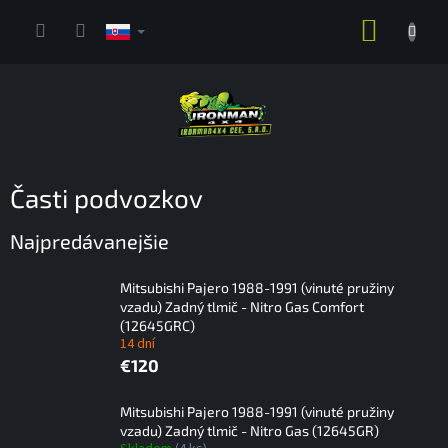
Prejsť
NÁKUP
na
obsah
KOŠÍK
Časti podvozkov
Najpredávanejšie
Mitsubishi Pajero 1988-1991 (vinuté pružiny
vzadu) Zadný tlmič - Nitro Gas Comfort
(12645GRC)
14 dní
€120
Mitsubishi Pajero 1988-1991 (vinuté pružiny
vzadu) Zadný tlmič - Nitro Gas (12645GR)