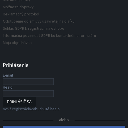
Možnosti platby
y
o
v
Možnosti dopravy
v
ý
Reklamačný protokol
p
Odstúpenie od zmluvy uzavretej na diaľku
i
s
Súhlas GDPR k registrácii na eshope
u
Informačná povinnost GDPR ku kontaktnému formuláru
Moja objednávka
Prihlásenie
E-mail
Heslo
PRIHLÁSIŤ SA
Nová registrácia
Zabudnuté heslo
alebo