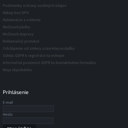
i
o
v
Podmienky ochrany osobných údajov
e
v
k
Nákup bez DPH
y
v
Reklamácie a vrátenie
ý
Možnosti platby
p
Možnosti dopravy
i
s
Reklamačný protokol
u
Odstúpenie od zmluvy uzavretej na diaľku
Súhlas GDPR k registrácii na eshope
Informačná povinnost GDPR ku kontaktnému formuláru
Moja objednávka
Prihlásenie
E-mail
Heslo