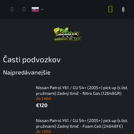
Prejsť
NÁKUP
na
obsah
KOŠÍK
Časti podvozkov
Najpredávanejšie
Nissan Patrol Y61 / GU S4+ (2005+) pick up (s list.
pružinami) Zadný tlmič - Nitro Gas (12648GR)
do 14dní
€120
Nissan Patrol Y61 / GU S4+ (2005+) pick up (s list.
pružinami) Zadný tlmič - Foam Cell (24648FE)
do 14dní