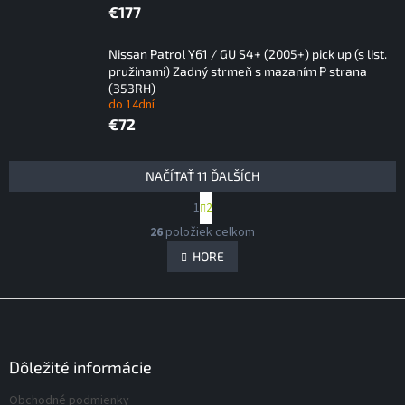
€177
Nissan Patrol Y61 / GU S4+ (2005+) pick up (s list.
pružinami) Zadný strmeň s mazaním P strana
(353RH)
do 14dní
€72
V
NAČÍTAŤ 11 ĎALŠÍCH
ý
S
1
2
p
t
O
i
r
26
položiek celkom
v
á
s
l
HORE
n
p
á
k
r
d
o
Z
v
o
a
a
á
c
d
n
i
p
u
i
e
ä
Dôležité informácie
k
e
p
t
t
r
Obchodné podmienky