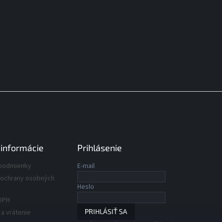
 informácie
Prihlásenie
podmienky
E-mail
ochrany osobných
Heslo
DPH
PRIHLÁSIŤ SA
a vrátenie