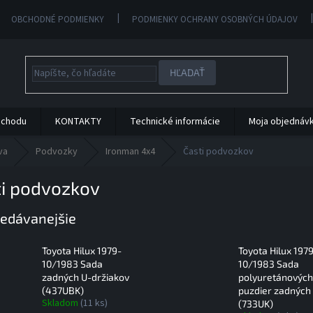
OBCHODNÉ PODMIENKY
PODMIENKY OCHRANY OSOBNÝCH ÚDAJOV
HĽADAŤ
bchodu
KONTAKTY
Technické informácie
Moja objednáv
va
Podvozky
Ironman 4x4
Časti podvozkov
ti podvozkov
edávanejšie
Toyota Hilux 1979-
Toyota Hilux 197
10/1983 Sada
10/1983 Sada
zadných U-držiakov
polyuretánových
(437UBK)
puzdier zadných 
Skladom
(11 ks)
(733UK)