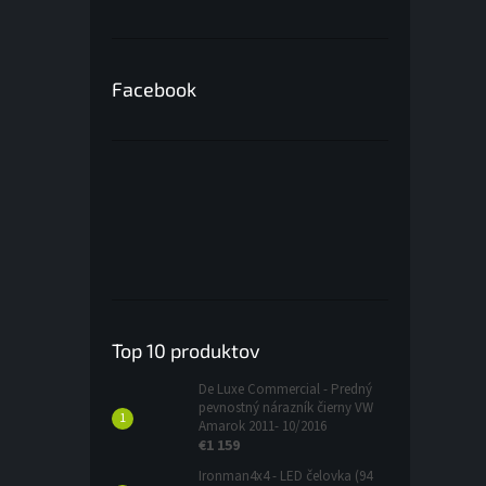
Facebook
Top 10 produktov
De Luxe Commercial - Predný
pevnostný nárazník čierny VW
Amarok 2011- 10/2016
€1 159
Ironman4x4 - LED čelovka (94