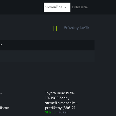
Slovenčina
NÁKUP BEZ DPH
REKLAMÁCIE A VRÁTENIE
Prihlásenie
MOŽNOSTI PLATBY
NÁKUPNÝ
Prázdny košík
KOŠÍK
ka
9-
Toyota Hilux 1979-
10/1983 Zadný
strmeň s mazaním -
listov
predĺžený (386-2)
Skladom
(6 ks)