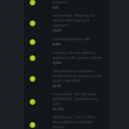
lumenov)
€23
Ironman4x4 - Kempingová
stolička KING s pevnými
opierkami
€139
Uzamykateľný box 140L.
€469
Prídavné off-road reflektory
Supernova HID, priemer 220mm
€299
Sada držiakov k strešnému
nosiču Ironman 4x4 pre Toyota
land Cruiser 90/95
€149
Ironman4x4 - Monster winch
WWW9500LB - syntetické lano,
(12V)
€1 352
Strešný nosič 2.2m x 1.25m /
kompatibilný so strešným
stanom