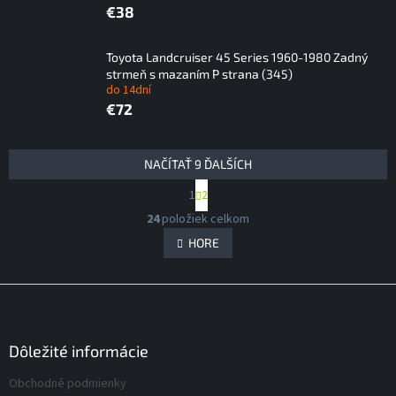
€38
Toyota Landcruiser 45 Series 1960-1980 Zadný
strmeň s mazaním P strana (345)
do 14dní
€72
V
NAČÍTAŤ 9 ĎALŠÍCH
ý
S
1
2
p
t
O
i
r
24
položiek celkom
v
á
s
l
HORE
n
p
á
k
r
d
o
Z
v
o
a
a
á
c
d
n
i
p
u
i
e
ä
Dôležité informácie
k
e
p
t
t
r
Obchodné podmienky
i
o
v