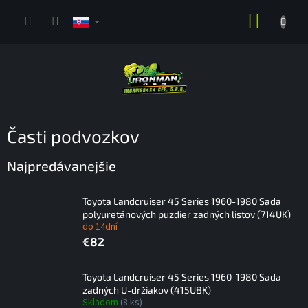
Prejsť
NÁKUP
na
obsah
KOŠÍK
Časti podvozkov
Najpredávanejšie
Toyota Landcruiser 45 Series 1960-1980 Sada
polyuretánových puzdier zadných listov (714UK)
do 14dní
€82
Toyota Landcruiser 45 Series 1960-1980 Sada
zadných U-držiakov (415UBK)
Skladom
(8 ks)