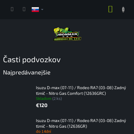
Prejsť
NÁKUP
na
obsah
KOŠÍK
Časti podvozkov
Najpredávanejšie
Isuzu D-max (07-11) / Rodeo RA7 (03-08) Zadný
tlmič - Nitro Gas Comfort (12636GRC)
Skladom
(2 ks)
€120
Isuzu D-max (07-11) / Rodeo RA7 (03-08) Zadný
tlmič - Nitro Gas (12636GR)
do 14dní