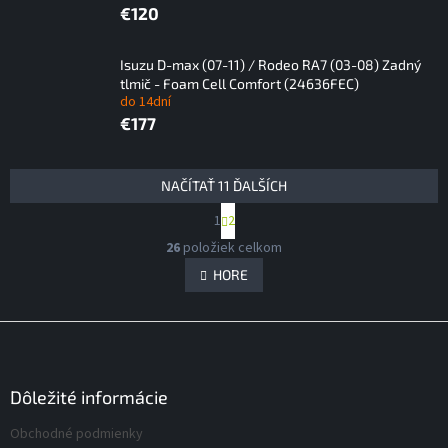
€120
Isuzu D-max (07-11) / Rodeo RA7 (03-08) Zadný
tlmič - Foam Cell Comfort (24636FEC)
do 14dní
€177
V
NAČÍTAŤ 11 ĎALŠÍCH
ý
S
1
2
p
t
O
i
r
26
položiek celkom
v
á
s
l
HORE
n
p
á
k
r
d
o
Z
v
o
a
a
á
c
d
n
i
p
u
i
e
ä
Dôležité informácie
k
e
p
t
t
r
Obchodné podmienky
i
o
v