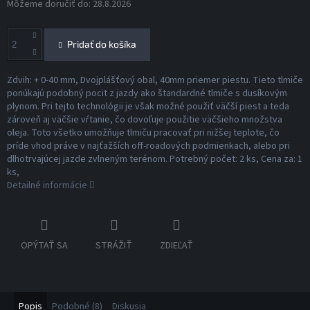
Môžeme doručiť do:
28.8.2026
Pridať do košíka
Zdvih: + 0-40 mm, Dvojplášťový obal, 40mm priemer piestu. Tieto tlmiče
ponúkajú podobný pocit z jazdy ako štandardné tlmiče s dusíkovým
plynom. Pri tejto technológii je však možné použiť väčší piest a teda
zároveň aj väčšie vŕtanie, čo dovoľuje použitie väčšieho množstva
oleja. Toto všetko umožňuje tlmiču pracovať pri nižšej teplote, čo
príde vhod práve v najťažších off-roadových podmienkach, alebo pri
dlhotrvajúcej jazde zvlneným terénom. Potrebný počet: 2 ks, Cena za: 1
ks,
Detailné informácie
OPÝTAŤ SA
STRÁŽIŤ
ZDIEĽAŤ
Popis
Podobné (8)
Diskusia