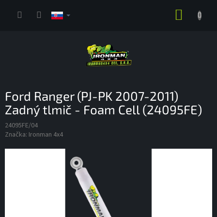
Prejsť
NÁKUP
na
obsah
KOŠÍK
Ford Ranger (PJ-PK 2007-2011)
Zadný tlmič - Foam Cell (24095FE)
24095FE/04
Značka:
Ironman 4x4