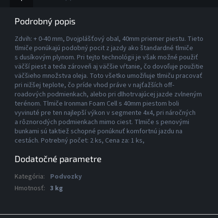
Podrobný popis
Zdvih: + 0-40 mm, Dvojplášťový obal, 40mm priemer piestu. Tieto
tlmiče ponúkajú podobný pocit z jazdy ako štandardné tlmiče
s dusíkovým plynom. Pri tejto technológii je však možné použiť
väčší piest a teda zároveň aj väčšie vŕtanie, čo dovoľuje použitie
väčšieho množstva oleja. Toto všetko umožňuje tlmiču pracovať
pri nižšej teplote, čo príde vhod práve v najťažších off-
roadových podmienkach, alebo pri dlhotrvajúcej jazde zvlneným
terénom. Tlmiče Ironman Foam Cell s 40mm piestom boli
vyvinuté pre ten najlepší výkon v segmente 4x4, pri náročných
a rôznorodých podmienkach mimo ciest. Tlmiče s penovými
bunkami sú taktiež schopné ponúknuť komfortnú jazdu na
cestách. Potrebný počet: 2 ks, Cena za: 1 ks,
Dodatočné parametre
Kategória
:
Podvozky
Hmotnosť
:
3 kg