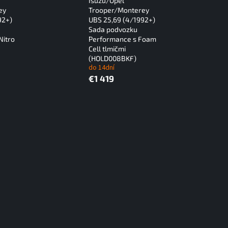
Isuzu/Opel
ey
Trooper/Monterey
92+)
UBS 25,69 (4/1992+)
Sada podvozku
Nitro
Performance s Foam
Cell tlmičmi
(HOLD008BKF)
do 14dní
€1 419