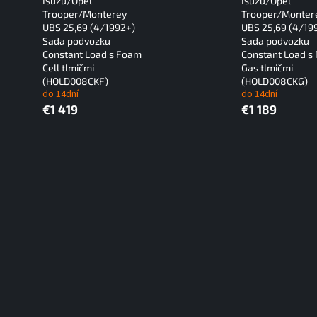
Isuzu/Opel
Isuzu/Opel
Trooper/Monterey
Trooper/Monter
UBS 25,69 (4/1992+)
UBS 25,69 (4/19
Sada podvozku
Sada podvozku
Constant Load s Foam
Constant Load s 
Cell tlmičmi
Gas tlmičmi
(HOLD008CKF)
(HOLD008CKG)
do 14dní
do 14dní
€1 419
€1 189
O
v
l
á
d
a
c
i
e
p
r
v
k