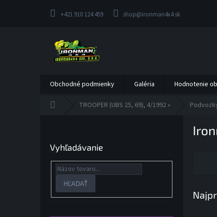
Prejsť
na
+421 910 124 459
shop@ironman4x4.sk
obsah
Obchodné podmienky
Galéria
Hodnotenie o
Domov
TROOPER (UBS 25, 69), 4/1992 »
Podvozk
B
Iro
o
č
Vyhľadávanie
n
ý
p
a
HĽADAŤ
Najpr
n
e
l