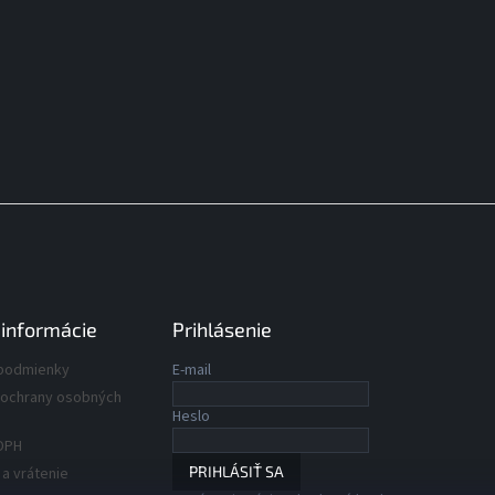
 informácie
Prihlásenie
podmienky
E-mail
ochrany osobných
Heslo
DPH
PRIHLÁSIŤ SA
a vrátenie