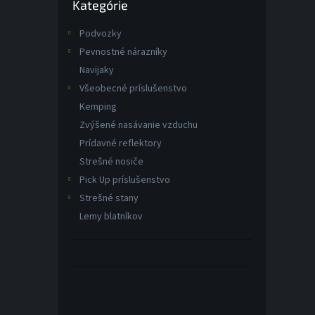
Kategórie
kategórie
o
v
Podvozky
Pevnostné nárazníky
Navijaky
Všeobecné príslušenstvo
Kemping
Zvýšené nasávanie vzduchu
Prídavné reflektory
Strešné nosiče
Pick Up príslušenstvo
Strešné stany
Lemy blatníkov