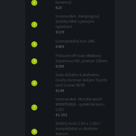
lumenov)
€23
Ironman4x4 - Kempingová
stolička KING s pevnými
opierkami
€139
Uzamykateľný box 140L.
€469
Prídavné off-road reflektory
Supernova HID, priemer 220mm
€299
Sada držiakov k strešnému
nosiču Ironman 4x4 pre Toyota
land Cruiser 90/95
€149
Ironman4x4 - Monster winch
WWW9500LB - syntetické lano,
(12V)
€1 352
Strešný nosič 2.2m x 1.25m /
kompatibilný so strešným
stanom