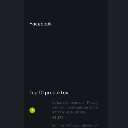
Facebook
Top 10 produktov
De Luxe Commercial - Predný
pevnostný nárazník čierny VW
Amarok 2011- 10/2016
€1 159
Ironman4x4 - LED čelovka (94