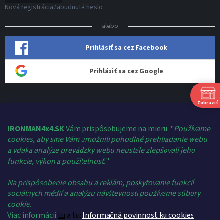
Nová registrácia
Zabudnuté heslo
alebo
Prihlásiť sa cez Facebook
Prihlásiť sa cez Google
Zobraziť
Kontakt
shop
@
ironman4x4.sk
IRONMAN4x4.SK
Vám prispôsobujeme na mieru. "
Používame
cookies, aby sme Vám umožnili pohodlné prehliadanie webu
+421 910 124 459
a vďaka analýze prevádzky webu neustále zlepšovali jeho
Ironman 4x4 Slovakia
S
funkcie, výkon a použiteľnosť.
"
Š
ironman4x4/
P
Na prispôsobenie obsahu a reklám, poskytovanie funkcií
+421 910 124 459
sociálnych médií a analýzu návštevnosti používame súbory
IRONMAN 4x4 - YOU TUBE
cookie.
Ne
Vitajte! Aby bolo hľadanie tých správnych dielov pre vaše vozidlo
Viac informácií
tu
a tu:
Informačná povinnosť ku cookies
čo najrýchlejšie a najpresnejšie, máme pre vás malý tip: