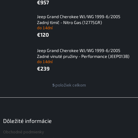
€957
Jeep Grand Cherokee WJ/WG 1999-6/2005
Zadný tlmič - Nitro Gas (12775GR)
do 14dní
€120
Jeep Grand Cherokee WJ/WG 1999-6/2005
Zadné vinuté pružiny - Performance (JEEP013B)
do 14dní
€239
V
5
položiek celkom
O
ý
v
p
l
Z
á
i
á
d
s
p
a
p
ä
Dôležité informácie
c
r
t
i
Obchodné podmienky
o
i
e