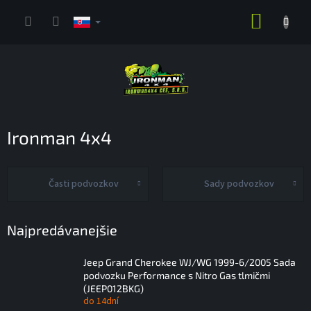
Prejsť
NÁKUP
na
obsah
KOŠÍK
Ironman 4x4
Časti podvozkov
Sady podvozkov
Najpredávanejšie
Jeep Grand Cherokee WJ/WG 1999-6/2005 Sada
podvozku Performance s Nitro Gas tlmičmi
(JEEP012BKG)
do 14dní