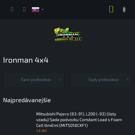
Prejsť
NÁKUP
na
obsah
KOŠÍK
Ironman 4x4
Časti podvozkov
Sady podvozkov
Najpredávanejšie
Mitsubishi Pajero (83-91), L200 (-93) (listy
vzadu) Sada podvozku Constant Load s Foam
Cell tlmičmi (MITS018CKF1)
14 dní