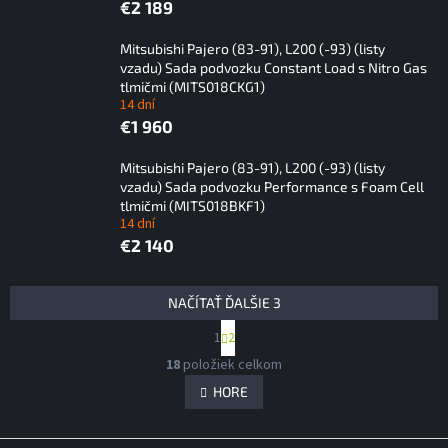
€2 189
Mitsubishi Pajero (83-91), L200 (-93) (listy
vzadu) Sada podvozku Constant Load s Nitro Gas
tlmičmi (MITS018CKG1)
14 dní
€1 960
Mitsubishi Pajero (83-91), L200 (-93) (listy
vzadu) Sada podvozku Performance s Foam Cell
tlmičmi (MITS018BKF1)
14 dní
€2 140
V
NAČÍTAŤ ĎALŠIE 3
ý
S
1
2
p
t
O
i
r
18
položiek celkom
v
á
s
l
HORE
n
p
á
k
r
d
o
v