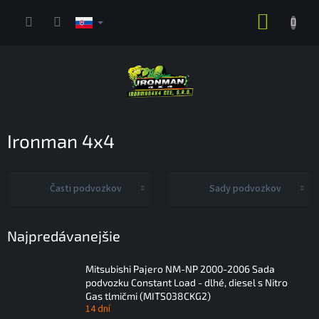
Prejsť
NÁKUP
na
obsah
KOŠÍK
Ironman 4x4
Časti podvozkov
Sady podvozkov
Najpredávanejšie
Mitsubishi Pajero NM-NP 2000-2006 Sada
podvozku Constant Load - dlhé, diesel s Nitro
Gas tlmičmi (MITS038CKG2)
14 dní