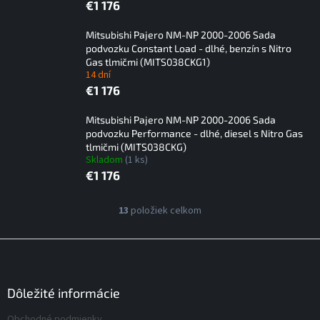
€1 176
Mitsubishi Pajero NM-NP 2000-2006 Sada
podvozku Constant Load - dlhé, benzín s Nitro
Gas tlmičmi (MITS038CKG1)
14 dní
€1 176
Mitsubishi Pajero NM-NP 2000-2006 Sada
podvozku Performance - dlhé, diesel s Nitro Gas
tlmičmi (MITS038CKG)
Skladom
(1 ks)
€1 176
V
13
položiek celkom
O
ý
v
p
l
Z
á
i
á
d
s
p
a
p
ä
Dôležité informácie
c
r
t
i
Obchodné podmienky