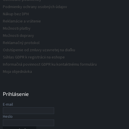
o
i
e
d
Podmienky ochrany osobných údajov
p
e
u
r
Nákup bez DPH
v
k
Reklamácie a vrátenie
k
t
Možnosti platby
y
o
v
Možnosti dopravy
v
ý
Reklamačný protokol
p
Odstúpenie od zmluvy uzavretej na diaľku
i
s
Súhlas GDPR k registrácii na eshope
u
Informačná povinnost GDPR ku kontaktnému formuláru
Moja objednávka
Prihlásenie
E-mail
Heslo