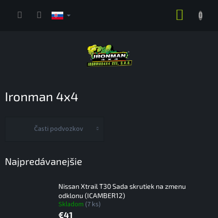
Prejsť
NÁKUP
na
obsah
KOŠÍK
Ironman 4x4
Časti podvozkov
Najpredávanejšie
Nissan Xtrail T30 Sada skrutiek na zmenu
odklonu (ICAMBER12)
Skladom
(7 ks)
€41