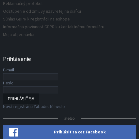
ý
Reklamačný protokol
p
Odstúpenie od zmluvy uzavretej na diaľku
i
s
Súhlas GDPR k registrácii na eshope
u
Informačná povinnost GDPR ku kontaktnému formuláru
Moja objednávka
Prihlásenie
E-mail
Heslo
PRIHLÁSIŤ SA
Nová registrácia
Zabudnuté heslo
alebo
Prihlásiť sa cez Facebook