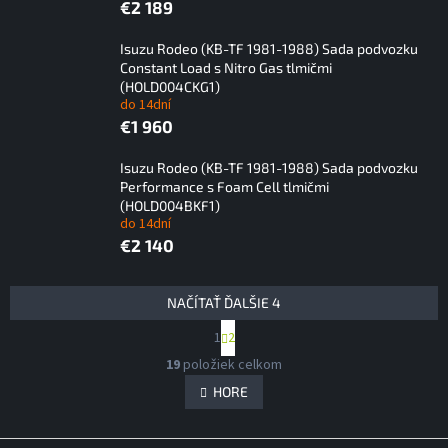
€2 189
Isuzu Rodeo (KB-TF 1981-1988) Sada podvozku
Constant Load s Nitro Gas tlmičmi
(HOLD004CKG1)
do 14dní
€1 960
Isuzu Rodeo (KB-TF 1981-1988) Sada podvozku
Performance s Foam Cell tlmičmi
(HOLD004BKF1)
do 14dní
€2 140
V
NAČÍTAŤ ĎALŠIE 4
ý
S
1
2
p
t
O
i
r
19
položiek celkom
v
á
s
l
HORE
n
p
á
k
r
d
o
v