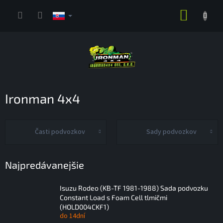
Prejsť
NÁKUP
na
obsah
KOŠÍK
Ironman 4x4
Časti podvozkov
Sady podvozkov
Najpredávanejšie
Isuzu Rodeo (KB-TF 1981-1988) Sada podvozku
Constant Load s Foam Cell tlmičmi
(HOLD004CKF1)
do 14dní