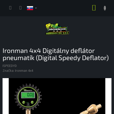
Prejsť
NÁKUP
na
obsah
KOŠÍK
Ironman 4x4 Digitálny deflátor
pneumatík (Digital Speedy Deflator)
ISPEEDYD
Značka:
Ironman 4x4