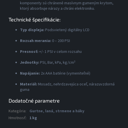
komponenty sú chránené masívnym gumeným krytom,
ktorý absorbuje nárazy a chráni elektroniku.
Technické špecifikácie:
Typ displeja:
Podsvietený digitálny LCD
Rozsah merania:
0 – 200 PSI
Presnosť:
+/- 1 PSI v celom rozsahu
Jednotky:
PSI, Bar, kPa, kg/cm²
Napájanie:
2x AAA batérie (vymeniteľné)
Materiál:
Mosadz, nehrdzavejúca oceľ, nárazuvzdorná
guma
Dodatočné parametre
Kategória
:
Gurtne, laná, strmene a háky
Hmotnosť
:
1 kg