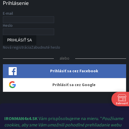
Prihlásenie
E-mail
Heslo
PRIHLÁSIŤ SA
Nová registrácia
Zabudnuté heslo
alebo
Prihlásiť sa cez Facebook
Prihlásiť sa cez Google
Zobraziť
Kontakt
shop
@
ironman4x4.sk
IRONMAN4x4.SK
Vám prispôsobujeme na mieru. "
Používame
cookies, aby sme Vám umožnili pohodlné prehliadanie webu
+421 910 124 459