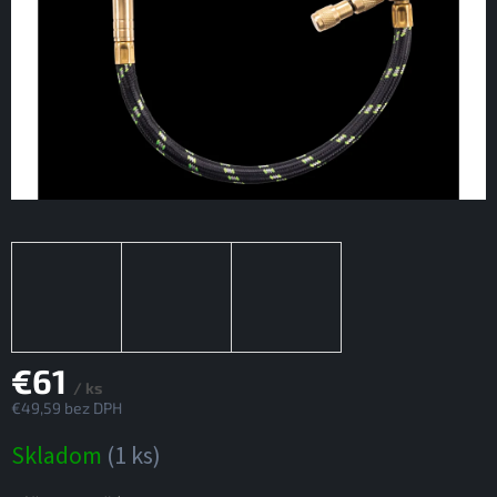
€61
/ ks
€49,59 bez DPH
Jednotková
Skladom
(1 ks)
cena: