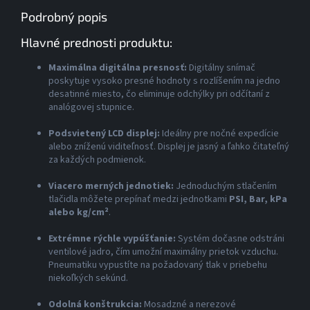
Podrobný popis
Hlavné prednosti produktu:
Maximálna digitálna presnosť:
Digitálny snímač
poskytuje vysoko presné hodnoty s rozlíšením na jedno
desatinné miesto, čo eliminuje odchýlky pri odčítaní z
analógovej stupnice.
Podsvietený LCD displej:
Ideálny pre nočné expedície
alebo zníženú viditeľnosť. Displej je jasný a ľahko čitateľný
za každých podmienok.
Viacero merných jednotiek:
Jednoduchým stlačením
tlačidla môžete prepínať medzi jednotkami
PSI, Bar, kPa
alebo kg/cm²
.
Extrémne rýchle vypúšťanie:
Systém dočasne odstráni
ventilové jadro, čím umožní maximálny prietok vzduchu.
Pneumatiku vypustíte na požadovaný tlak v priebehu
niekoľkých sekúnd.
Odolná konštrukcia:
Mosadzné a nerezové