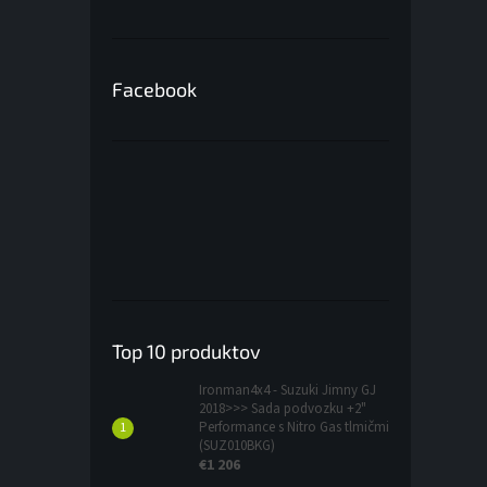
Facebook
Top 10 produktov
Ironman4x4 - Suzuki Jimny GJ
2018>>> Sada podvozku +2"
Performance s Nitro Gas tlmičmi
(SUZ010BKG)
€1 206