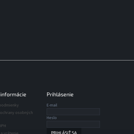
 informácie
Prihlásenie
podmienky
E-mail
ochrany osobných
Heslo
DPH
PRIHLÁSIŤ SA
a vrátenie