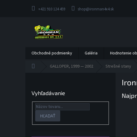
Prejsť
na
+421 910 124 459
shop@ironman4x4.sk
obsah
Obchodné podmienky
Galéria
Hodnotenie o
Domov
GALLOPER, 1999 — 2002
Strešné stany
B
Iron
o
č
Vyhľadávanie
Najpr
n
ý
p
a
HĽADAŤ
n
e
l