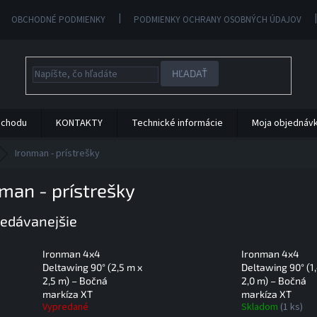
OBCHODNÉ PODMIENKY
PODMIENKY OCHRANY OSOBNÝCH ÚDAJOV
HĽADAŤ
bchodu
KONTAKTY
Technické informácie
Moja objednáv
Ironman - prístrešky
man - prístrešky
edávanejšie
Ironman 4x4
Ironman 4x4
Deltawing 90° (2,5 m x
Deltawing 90° (1
2,5 m) – Bočná
2,0 m) – Bočná
markíza XT
markíza XT
Vypredané
Skladom
(1 ks)