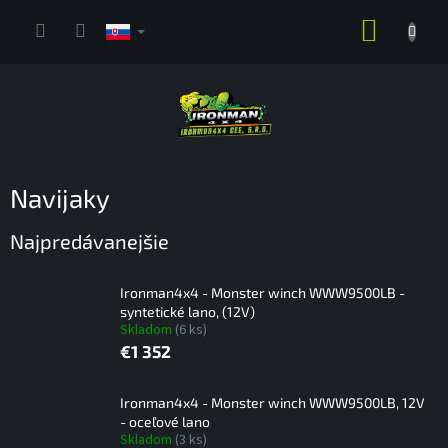
Prejsť
NÁKUP
na
obsah
KOŠÍK
Navijaky
Najpredávanejšie
Ironman4x4 - Monster winch WWW9500LB -
syntetické lano, (12V)
Skladom
(6 ks)
€1 352
Ironman4x4 - Monster winch WWW9500LB, 12V
- oceľové lano
Skladom
(3 ks)