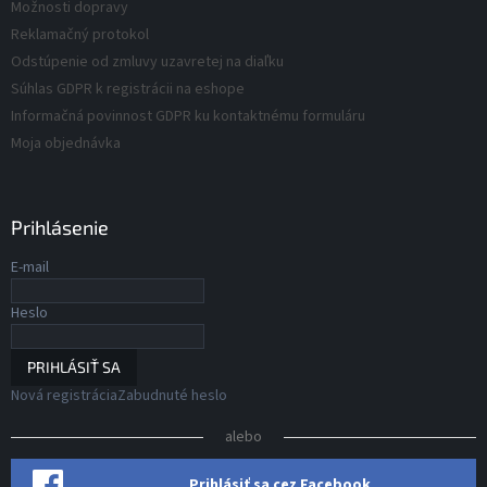
v
Možnosti dopravy
v
ý
Reklamačný protokol
p
Odstúpenie od zmluvy uzavretej na diaľku
i
s
Súhlas GDPR k registrácii na eshope
u
Informačná povinnost GDPR ku kontaktnému formuláru
Moja objednávka
Prihlásenie
E-mail
Heslo
PRIHLÁSIŤ SA
Nová registrácia
Zabudnuté heslo
alebo
Prihlásiť sa cez Facebook