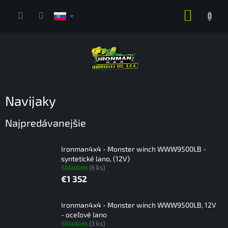
Prejsť
NÁKUP
na
obsah
KOŠÍK
Navijaky
Najpredávanejšie
Ironman4x4 - Monster winch WWW9500LB -
syntetické lano, (12V)
Skladom
(6 ks)
€1 352
Ironman4x4 - Monster winch WWW9500LB, 12V
- oceľové lano
Skladom
(3 ks)