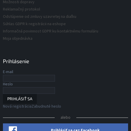
v
Možnosti dopravy
v
ý
Reklamačný protokol
p
Odstúpenie od zmluvy uzavretej na diaľku
i
s
Súhlas GDPR k registrácii na eshope
u
Informačná povinnost GDPR ku kontaktnému formuláru
Moja objednávka
Prihlásenie
E-mail
Heslo
PRIHLÁSIŤ SA
Nová registrácia
Zabudnuté heslo
alebo
Prihlásiť sa cez Facebook