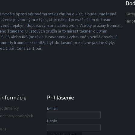
Dod
de tvrdšia oproti sériovému stavu zhruba o 20% a bude umožnené
Kate
uženia je vhodný pre tých, ktorí náklad prevážajú len dočasne.
Hmot
bavené nejakým doplnkovým príslušenstvom. Všetky pružiny Ironman,
 jeho štandard. U listových pružín je to nárast takmer o 50mm
 S IFS alebo IRS (nezávislé zavesenie) vybavené vozidlá dosahujú
nenty Ironman 4x4 môžu byť dodávané pre rôzne jazdné štýly:
: 1 pár, Cena za: 1 pár,
 informácie
Prihlásenie
podmienky
E-mail
ochrany osobných
Heslo
DPH