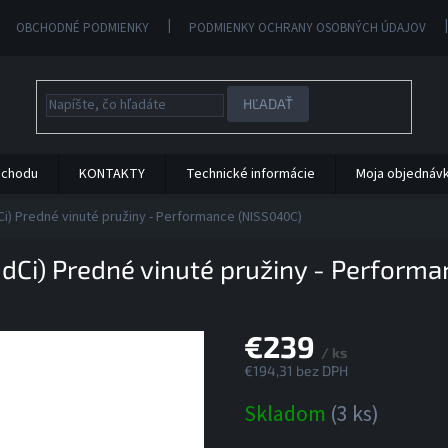
OBCHODNÉ PODMIENKY
PODMIENKY OCHRANY OSOBNÝCH ÚDAJOV
HĽADAŤ
bchodu
KONTAKTY
Technické informácie
Moja objednáv
dCi) Predné vinuté pružiny - Performance (NISS040C)
6 dCi) Predné vinuté pružiny - Perform
€239
/ ks
€194,31 bez DPH
Jednotková
Skladom
(3 ks)
cena: