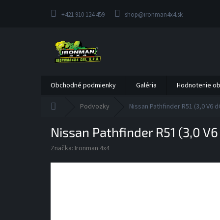
Prejsť
na
+421 910 124 459
shop@ironman4x4.sk
obsah
Obchodné podmienky
Galéria
Hodnotenie o
Domov
Podvozky
Nissan Pathfinder R51 (3,0 V6 
Nissan Pathfinder R51 (3,0 V
Značka:
Ironman 4x4