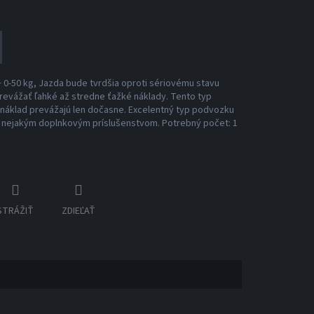
+ 0-50 kg, Jazda bude tvrdšia oproti sériovému stavu
evážať ľahké až stredne ťažké náklady. Tento typ
í náklad prevážajú len dočasne. Excelentný typ podvozku
é nejakým doplnkovým príslušenstvom. Potrebný počet: 1
STRÁŽIŤ
ZDIEĽAŤ