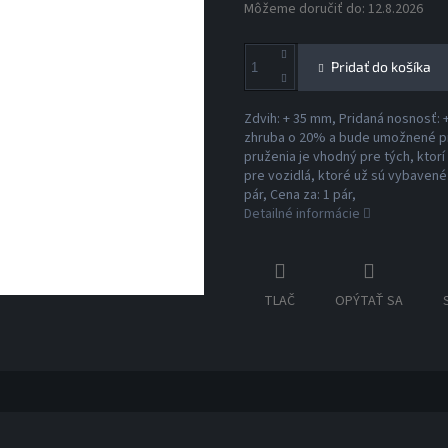
Môžeme doručiť do:
12.8.2026
Pridať do košíka
Zdvih: + 35 mm, Pridaná nosnosť: 
zhruba o 20% a bude umožnené pr
pruženia je vhodný pre tých, ktor
pre vozidlá, ktoré už sú vybaven
pár, Cena za: 1 pár,
Detailné informácie
TLAČ
OPÝTAŤ SA