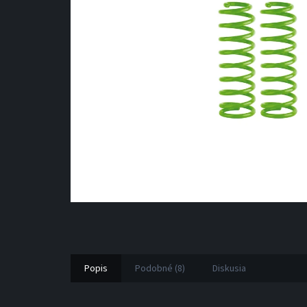
Popis
Podobné (8)
Diskusia