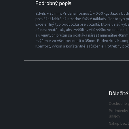
Podrobný popis
Zdvih: + 35 mm, Pridaná nosnosť: + 0-50 kg, Jazda bu
prevážať ľahké až stredne ťažké náklady. Tento typ pr
Excelentný typ podvozku pre vozidlá, ktoré už sú vy
sú navrhnuté tak, aby zvýšili svetlú výšku vozidla nad
a u vinutých pružín sa očakáva nárast minimálne 40mm.
zvýšenie vo všeobecnosti o 35mm. Podvozkové kompo
Komfort, výkon a konštantné zaťaženie. Potrebný počet
Z
á
p
ä
t
Dôležité
i
e
Obchodné 
Podmienky 
údajov
Nákup bez 