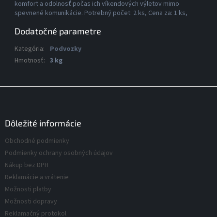
komfort a odolnosť počas ich víkendových výletov mimo
spevnené komunikácie. Potrebný počet: 2 ks, Cena za: 1 ks,
Dodatočné parametre
Kategória
:
Podvozky
Hmotnosť
:
3 kg
Z
á
p
ä
Dôležité informácie
t
Obchodné podmienky
i
Podmienky ochrany osobných údajov
e
Nákup bez DPH
Reklamácie a vrátenie
Možnosti platby
Možnosti dopravy
Reklamačný protokol