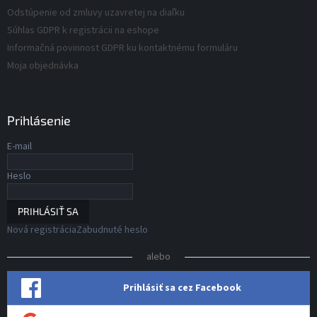
Odstúpenie od zmluvy uzavretej na diaľku
Súhlas GDPR k registrácii na eshope
Informačná povinnost GDPR ku kontaktnému formuláru
Moja objednávka
Prihlásenie
E-mail
Heslo
PRIHLÁSIŤ SA
Nová registrácia
Zabudnuté heslo
alebo
Prihlásiť sa cez Facebook