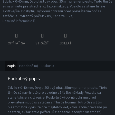
Zdvih: + 0-40 mm, Dvojplášťový obal, 35mm priemer piestu. Tieto tlmiče
sú navrhnuté pre stredné až ťažké náklady. Vozidlo sa stane tuhšie
a citlivejšie. Poskytujú výbornú ochranu pred prevrátením počas
zatáčania. Potrebný počet: 2 ks, Cena za: 1 ks,
Detailné informácie
OPÝTAŤ SA
STRÁŽIŤ
ZDIEĽAŤ
Popis
Podobné (8)
Diskusia
Podrobný popis
Zdvih: + 0-40 mm, Dvojplášťový obal, 35mm priemer piestu. Tieto
tlmiče sú navrhnuté pre stredné až ťažké náklady. Vozidlo sa
stane tuhšie a citlivejšie. Poskytujú výbornú ochranu pred
prevrátením počas zatáčania. Tlmiče Ironman Nitro Gas s 35m
piestom boli vyvinuté pre majiteľov 4x4, ktorí jazdia prevažne po
cestách, avšak stále požadujú zlepšenie jazdných vlastností,