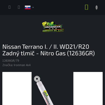
Prejsť
NÁKUP
na
obsah
KOŠÍK
Nissan Terrano I. / II. WD21/R20
Zadný tlmič - Nitro Gas (12636GR)
12636GR/79
Značka:
Ironman 4x4