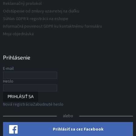
ý
Reklamačný protokol
p
Odstúpenie od zmluvy uzavretej na diaľku
i
s
Súhlas GDPR k registrácii na eshope
u
Informačná povinnost GDPR ku kontaktnému formuláru
Moja objednávka
Prihlásenie
E-mail
Heslo
PRIHLÁSIŤ SA
Nová registrácia
Zabudnuté heslo
alebo
Prihlásiť sa cez Facebook