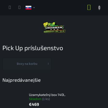
Prejsť
NÁKUP
na
obsah
KOŠÍK
Pick Up príslušenstvo
Boxy na korbu
Najpredávanejšie
Uzamykateľný box 140L.
Skladom
(1 ks)
€469