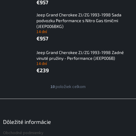
€957
Jeep Grand Cherokee ZJ/ZG 1993-1998 Sada
podvozku Performance s Nitro Gas tlmičmi
(JEEP006BKG)
14 dní
€957
Jeep Grand Cherokee ZJ/ZG 1993-1998 Zadné
vinuté pružiny - Performance (JEEP006B)
14 dní
€239
V
10
položiek celkom
O
ý
v
p
l
Z
á
i
á
d
s
p
a
p
ä
Dôležité informácie
c
r
t
i
Obchodné podmienky
o
i
e