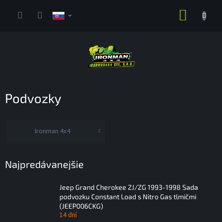
Prejsť
NÁKUP
na
obsah
KOŠÍK
Podvozky
Ironman 4x4
Najpredávanejšie
Jeep Grand Cherokee ZJ/ZG 1993-1998 Sada
podvozku Constant Load s Nitro Gas tlmičmi
(JEEP006CKG)
14 dní