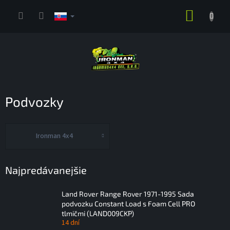
Prejsť
NÁKUP
na
obsah
KOŠÍK
Podvozky
Ironman 4x4
Najpredávanejšie
Land Rover Range Rover 1971-1995 Sada
podvozku Constant Load s Foam Cell PRO
tlmičmi (LAND009CKP)
14 dní