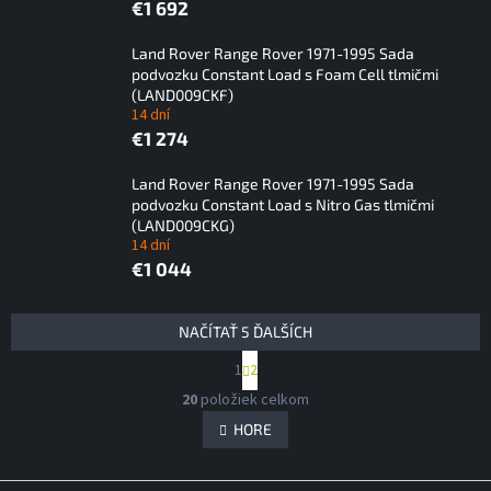
€1 692
Land Rover Range Rover 1971-1995 Sada
podvozku Constant Load s Foam Cell tlmičmi
(LAND009CKF)
14 dní
€1 274
Land Rover Range Rover 1971-1995 Sada
podvozku Constant Load s Nitro Gas tlmičmi
(LAND009CKG)
14 dní
€1 044
V
NAČÍTAŤ 5 ĎALŠÍCH
ý
S
1
2
p
t
O
i
r
20
položiek celkom
v
á
s
l
HORE
n
p
á
k
r
d
o
v