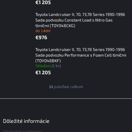
€1 205
Toyota Landcruiser II, 70, 73,78 Series 1990-1996
Sada podvozku Constant Load s Nitro Gas
tlmičmi (TOY048CKG)
do 14dní
€976
Toyota Landcruiser II, 70, 73,78 Series 1990-1996
Sada podvozku Performance s Foam Cell tlmičmi
(TOY048BKF)
Skladom
(1 ks)
€1 205
V
13
položiek celkom
O
ý
v
p
l
Z
á
i
á
d
s
p
a
p
ä
Dôležité informácie
c
r
t
i
Obchodné podmienky