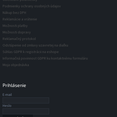
o
i
e
d
Podmienky ochrany osobných údajov
p
e
u
r
Nákup bez DPH
v
k
Reklamácie a vrátenie
k
t
Možnosti platby
y
o
v
Možnosti dopravy
v
ý
Reklamačný protokol
p
Odstúpenie od zmluvy uzavretej na diaľku
i
s
Súhlas GDPR k registrácii na eshope
u
Informačná povinnost GDPR ku kontaktnému formuláru
Moja objednávka
Prihlásenie
E-mail
Heslo