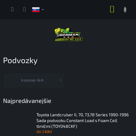
Prejsť
NÁKUP
na
obsah
KOŠÍK
Podvozky
Ironman 4x4
Najpredávanejšie
Toyota Landcruiser II, 70, 73,78 Series 1990-1996
Sada podvozku Constant Load s Foam Cell
tlmičmi (TOY048CKF)
do 14dní