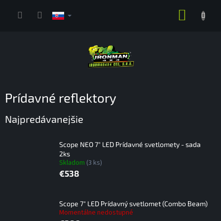
Prejsť
NÁKUP
na
obsah
KOŠÍK
Prídavné reflektory
Najpredávanejšie
Scope NEO 7" LED Prídavné svetlomety - sada
2ks
Skladom
(3 ks)
€538
Scope 7" LED Prídavný svetlomet (Combo Beam)
Momentálne nedostupné