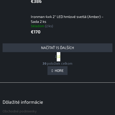
€386
Ironman 4x4 2" LED hmlové svetlá (Amber) –
Sada 2 ks
Skladom
(2 ks)
€170
V
NAČÍTAŤ 15 ĎALŠÍCH
ý
S
1
2
p
t
O
i
r
30
položiek celkom
v
á
s
l
HORE
n
p
á
k
r
d
o
Z
v
o
a
a
á
c
d
n
i
p
u
i
e
ä
Dôležité informácie
k
e
p
t
t
r
Obchodné podmienky
i
o
v