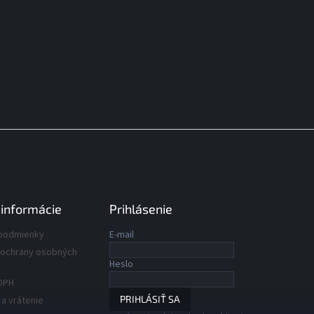
 informácie
Prihlásenie
podmienky
E-mail
ochrany osobných
Heslo
DPH
PRIHLÁSIŤ SA
a vrátenie