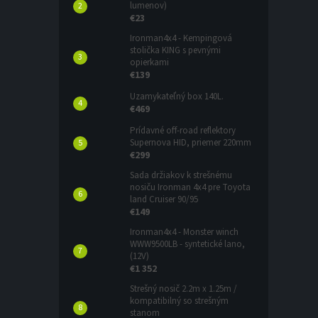
lumenov)
€23
Ironman4x4 - Kempingová
stolička KING s pevnými
opierkami
€139
Uzamykateľný box 140L.
€469
Prídavné off-road reflektory
Supernova HID, priemer 220mm
€299
Sada držiakov k strešnému
nosiču Ironman 4x4 pre Toyota
land Cruiser 90/95
€149
Ironman4x4 - Monster winch
WWW9500LB - syntetické lano,
(12V)
€1 352
Strešný nosič 2.2m x 1.25m /
kompatibilný so strešným
stanom