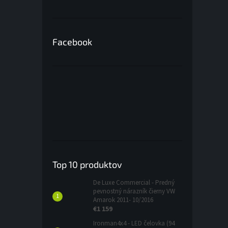
Facebook
Top 10 produktov
De Luxe Commercial - Predný
pevnostný nárazník čierny VW
Amarok 2011- 10/2016
€1 159
Ironman4x4 - LED čelovka (94