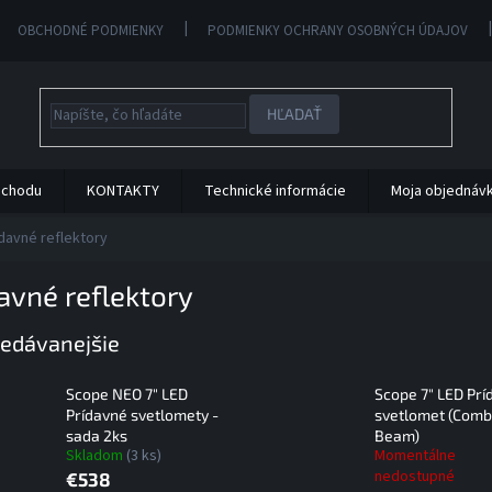
OBCHODNÉ PODMIENKY
PODMIENKY OCHRANY OSOBNÝCH ÚDAJOV
HĽADAŤ
bchodu
KONTAKTY
Technické informácie
Moja objednáv
davné reflektory
avné reflektory
edávanejšie
Scope NEO 7" LED
Scope 7" LED Prí
Prídavné svetlomety -
svetlomet (Com
sada 2ks
Beam)
Skladom
(3 ks)
Momentálne
nedostupné
€538