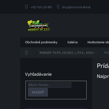
Prejsť
na
+421 910 124 459
shop@ironman4x4.sk
obsah
Obchodné podmienky
Galéria
Hodnotenie o
Domov
RANGER T6 PX, 10/2011 », PX II., 2016 »
Prí
B
Príd
o
č
Vyhľadávanie
Najpr
n
ý
p
a
HĽADAŤ
n
e
l