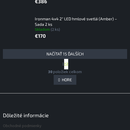
€386
Ironman 4x4 2" LED hmlové svetlá (Amber) –
Sada 2 ks
Skladom
(2 ks)
€170
V
NAČÍTAŤ 15 ĎALŠÍCH
ý
S
1
2
p
t
O
i
r
30
položiek celkom
v
á
s
l
HORE
n
p
á
k
r
d
o
Z
v
o
a
a
á
c
d
n
i
p
u
i
e
ä
Dôležité informácie
k
e
p
t
t
r
Obchodné podmienky
i
o
v