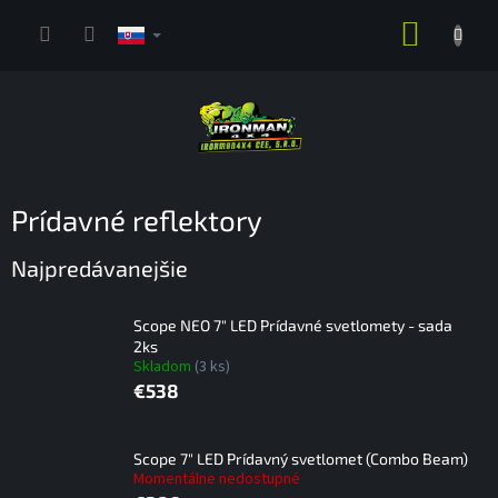
Prejsť
NÁKUP
na
obsah
KOŠÍK
Prídavné reflektory
Najpredávanejšie
Scope NEO 7" LED Prídavné svetlomety - sada
2ks
Skladom
(3 ks)
€538
Scope 7" LED Prídavný svetlomet (Combo Beam)
Momentálne nedostupné