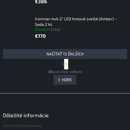
€386
Ironman 4x4 2" LED hmlové svetlá (Amber) –
Sada 2 ks
Skladom
(2 ks)
€170
V
NAČÍTAŤ 15 ĎALŠÍCH
ý
S
1
2
p
t
O
i
r
30
položiek celkom
v
á
s
l
HORE
n
p
á
k
r
d
o
Z
v
o
a
a
á
c
d
n
i
p
u
i
e
ä
Dôležité informácie
k
e
p
t
t
r
Obchodné podmienky
i
o
v