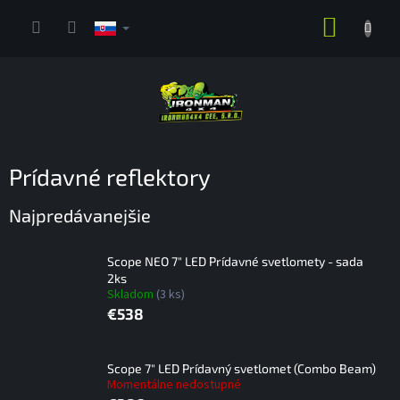
Prejsť
NÁKUP
na
obsah
KOŠÍK
Prídavné reflektory
Najpredávanejšie
Scope NEO 7" LED Prídavné svetlomety - sada
2ks
Skladom
(3 ks)
€538
Scope 7" LED Prídavný svetlomet (Combo Beam)
Momentálne nedostupné