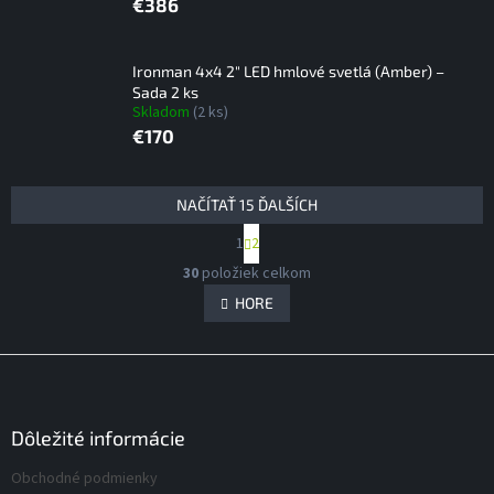
€386
Ironman 4x4 2" LED hmlové svetlá (Amber) –
Sada 2 ks
Skladom
(2 ks)
€170
V
NAČÍTAŤ 15 ĎALŠÍCH
ý
S
1
2
p
t
O
i
r
30
položiek celkom
v
á
s
l
HORE
n
p
á
k
r
d
o
Z
v
o
a
a
á
c
d
n
i
p
u
i
e
ä
Dôležité informácie
k
e
p
t
t
r
Obchodné podmienky
i
o
v