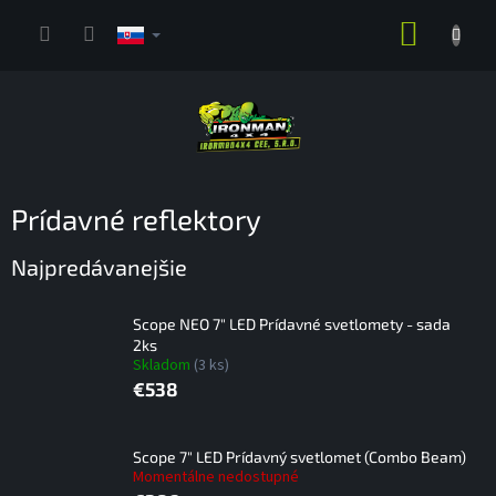
Prejsť
NÁKUP
na
obsah
KOŠÍK
Prídavné reflektory
Najpredávanejšie
Scope NEO 7" LED Prídavné svetlomety - sada
2ks
Skladom
(3 ks)
€538
Scope 7" LED Prídavný svetlomet (Combo Beam)
Momentálne nedostupné