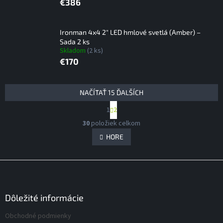
€386
Ironman 4x4 2" LED hmlové svetlá (Amber) –
Sada 2 ks
Skladom
(2 ks)
€170
V
NAČÍTAŤ 15 ĎALŠÍCH
ý
S
1
2
p
t
O
i
r
30
položiek celkom
v
á
s
l
HORE
n
p
á
k
r
d
o
Z
v
o
a
a
á
c
d
n
i
p
u
i
e
ä
Dôležité informácie
k
e
p
t
t
r
Obchodné podmienky
i
o
v