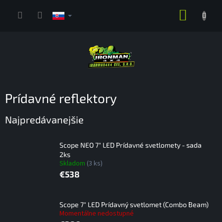
Prejsť
NÁKUP
na
obsah
KOŠÍK
Prídavné reflektory
Najpredávanejšie
Scope NEO 7" LED Prídavné svetlomety - sada
2ks
Skladom
(3 ks)
€538
Scope 7" LED Prídavný svetlomet (Combo Beam)
Momentálne nedostupné