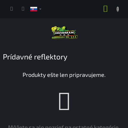
Prejsť
NÁKUP
na
obsah
KOŠÍK
Prídavné reflektory
Produkty ešte len pripravujeme.
Môžete sa ale pozrieť na ostatné kategórie.