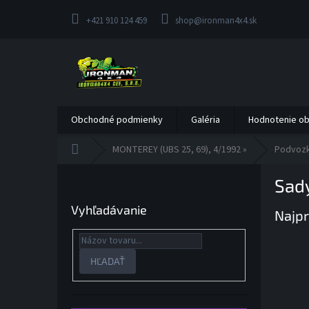
Prejsť
na
+421 910 124 459
shop@ironman4x4.sk
obsah
Obchodné podmienky
Galéria
Hodnotenie o
Domov
MONTEREY (UBS 25, 69), 4/1992 »
Podvoz
B
Sad
o
č
Vyhľadávanie
Najpr
n
ý
p
a
HĽADAŤ
n
e
l