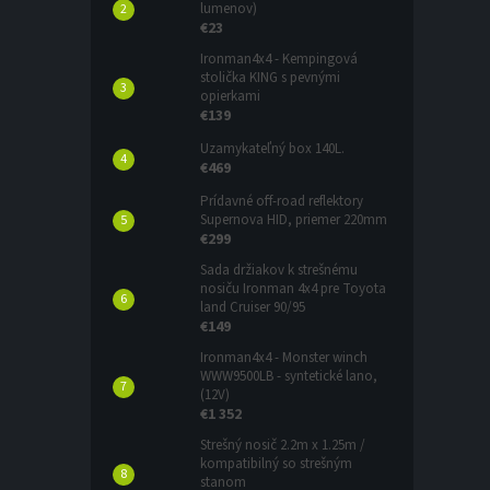
lumenov)
€23
Ironman4x4 - Kempingová
stolička KING s pevnými
opierkami
€139
Uzamykateľný box 140L.
€469
Prídavné off-road reflektory
Supernova HID, priemer 220mm
€299
Sada držiakov k strešnému
nosiču Ironman 4x4 pre Toyota
land Cruiser 90/95
€149
Ironman4x4 - Monster winch
WWW9500LB - syntetické lano,
(12V)
€1 352
Strešný nosič 2.2m x 1.25m /
kompatibilný so strešným
stanom