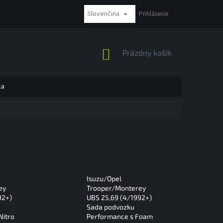
Slovenčina
NÁKUP BEZ DPH
REKLAMÁCIE A VRÁTENIE
Prihlásenie
MOŽNOSTI PLATBY
NÁKUPNÝ
Prázdny košík
KOŠÍK
ka
Isuzu/Opel
ey
Trooper/Monterey
92+)
UBS 25,69 (4/1992+)
Sada podvozku
Nitro
Performance s Foam