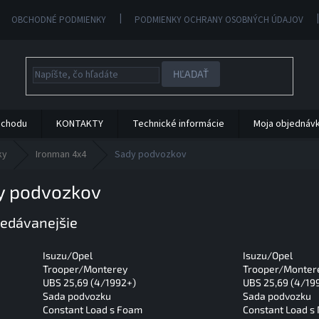
OBCHODNÉ PODMIENKY
PODMIENKY OCHRANY OSOBNÝCH ÚDAJOV
HĽADAŤ
bchodu
KONTAKTY
Technické informácie
Moja objednáv
ky
Ironman 4x4
Sady podvozkov
y podvozkov
edávanejšie
Isuzu/Opel
Isuzu/Opel
Trooper/Monterey
Trooper/Monter
UBS 25,69 (4/1992+)
UBS 25,69 (4/19
Sada podvozku
Sada podvozku
Constant Load s Foam
Constant Load s 