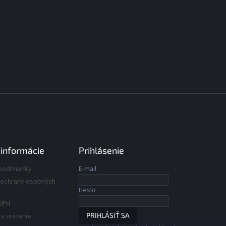
 informácie
Prihlásenie
podmienky
E-mail
ochrany osobných
Heslo
DPH
PRIHLÁSIŤ SA
a vrátenie