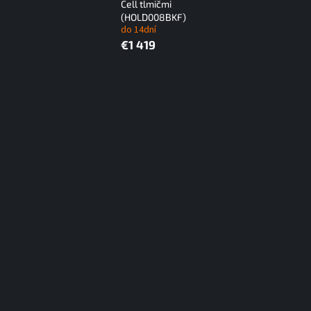
Cell tlmičmi
(HOLD008BKF)
do 14dní
€1 419