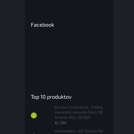
Facebook
Top 10 produktov
De Luxe Commercial - Predný
pevnostný nárazník čierny VW
Amarok 2011- 10/2016
€1 159
Ironman4x4 - LED čelovka (94