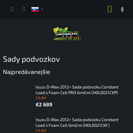
Prejsť
NÁKUP
na
obsah
KOŠÍK
Sady podvozkov
Najpredávanejšie
Isuzu D-Max 2012+ Sada podvozku Constant
Load s Foam Cell PRO tlmičmi (HOLD021CKP)
14 dní
€2 689
Isuzu D-Max 2012+ Sada podvozku Constant
Load s Foam Cell tlmičmi (HOLD021CKF)
14 dní