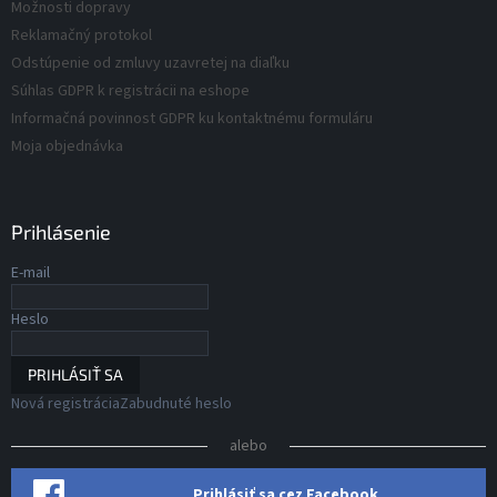
v
Možnosti dopravy
v
ý
Reklamačný protokol
p
Odstúpenie od zmluvy uzavretej na diaľku
i
s
Súhlas GDPR k registrácii na eshope
u
Informačná povinnost GDPR ku kontaktnému formuláru
Moja objednávka
Prihlásenie
E-mail
Heslo
PRIHLÁSIŤ SA
Nová registrácia
Zabudnuté heslo
alebo
Prihlásiť sa cez Facebook