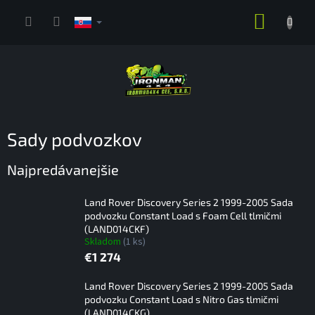
Prejsť
NÁKUP
na
obsah
KOŠÍK
Sady podvozkov
Najpredávanejšie
Land Rover Discovery Series 2 1999-2005 Sada
podvozku Constant Load s Foam Cell tlmičmi
(LAND014CKF)
Skladom
(1 ks)
€1 274
Land Rover Discovery Series 2 1999-2005 Sada
podvozku Constant Load s Nitro Gas tlmičmi
(LAND014CKG)