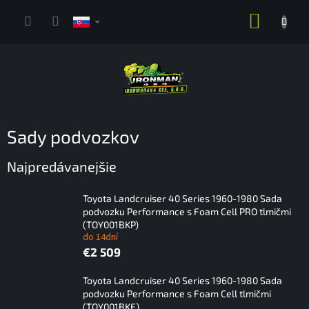
Prejsť
NÁKUP
na
obsah
KOŠÍK
Sady podvozkov
Najpredávanejšie
Toyota Landcruiser 40 Series 1960-1980 Sada
podvozku Performance s Foam Cell PRO tlmičmi
(TOY001BKP)
do 14dní
€2 509
Toyota Landcruiser 40 Series 1960-1980 Sada
podvozku Performance s Foam Cell tlmičmi
(TOY001BKF)