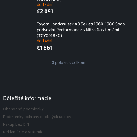
do 14dní
€2 091
Toyota Landcruiser 40 Series 1960-1980 Sada
podvozku Performance s Nitro Gas tlmičmi
(TOY001BKG)
do 14dní
€1 861
V
3
položiek celkom
O
ý
v
p
l
Z
á
i
á
d
s
p
a
p
ä
Dôležité informácie
c
r
t
i
Obchodné podmienky
o
i
e
d
Podmienky ochrany osobných údajov
p
e
u
r
Nákup bez DPH
v
k
Reklamácie a vrátenie
k