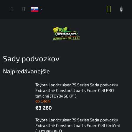
Prejsť
NÁKUP
na
obsah
KOŠÍK
Sady podvozkov
Najpredávanejšie
Toyota Landcruiser 79 Series Sada podvozku
Extra silné Constant Load s Foam Cell PRO
tlmičmi (TOY046EKP1)
do 14dní
€3 260
Toyota Landcruiser 79 Series Sada podvozku
Extra silné Constant Load s Foam Cell tlmičmi
(TOY046EKF1)