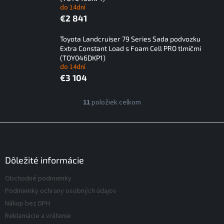
do 14dní
€2 841
Toyota Landcruiser 79 Series Sada podvozku
Extra Constant Load s Foam Cell PRO tlmičmi
(TOY046DKP1)
do 14dní
€3 104
V
11
položiek celkom
O
ý
v
p
l
Z
á
i
á
d
s
p
a
p
ä
Dôležité informácie
c
r
t
i
Obchodné podmienky
o
i
e
d
Podmienky ochrany osobných údajov
p
e
u
r
Nákup bez DPH
v
k
Reklamácie a vrátenie
k