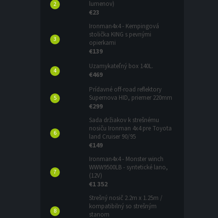
lumenov)
€23
Ironman4x4 - Kempingová
stolička KING s pevnými
opierkami
€139
Uzamykateľný box 140L.
€469
Prídavné off-road reflektory
Supernova HID, priemer 220mm
€299
Sada držiakov k strešnému
nosiču Ironman 4x4 pre Toyota
land Cruiser 90/95
€149
Ironman4x4 - Monster winch
WWW9500LB - syntetické lano,
(12V)
€1 352
Strešný nosič 2.2m x 1.25m /
kompatibilný so strešným
stanom