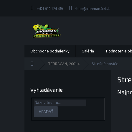
Prejsť
na
+421 910 124 459
shop@ironman4x4.sk
obsah
Obchodné podmienky
Galéria
Hodnotenie o
Domov
TERRACAN, 2001 »
Strešné nosiče
B
Stre
o
č
Vyhľadávanie
Najpr
n
ý
p
a
HĽADAŤ
n
e
l