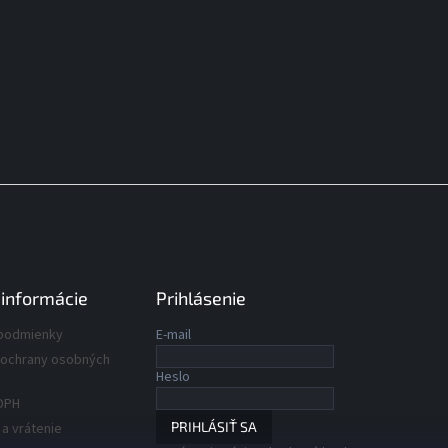
 informácie
Prihlásenie
podmienky
E-mail
ochrany osobných
Heslo
DPH
PRIHLÁSIŤ SA
a vrátenie