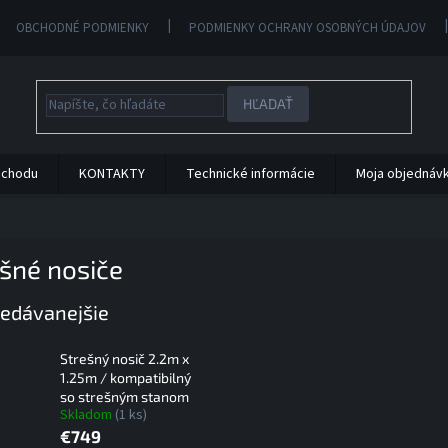
OBCHODNÉ PODMIENKY
PODMIENKY OCHRANY OSOBNÝCH ÚDAJOV
HĽADAŤ
bchodu
KONTAKTY
Technické informácie
Moja objednáv
šné nosiče
edávanejšie
Strešný nosič 2.2m x
1.25m / kompatibilný
so strešným stanom
Skladom
(1 ks)
€749