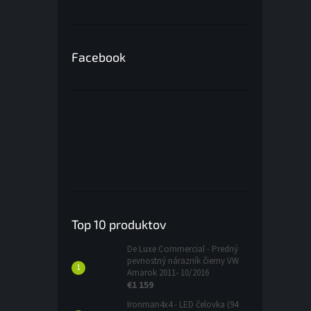
Facebook
Top 10 produktov
De Luxe Commercial - Predný
pevnostný nárazník čierny VW
Amarok 2011- 10/2016
€1 159
Ironman4x4 - LED čelovka (94