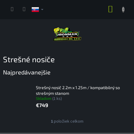
Prejsť
NÁKUP
na
obsah
KOŠÍK
Strešné nosiče
Najpredávanejšie
Strešný nosič 2.2m x 1.25m / kompatibilný so
strešným stanom
Skladom
(1 ks)
€749
V
1
položiek celkom
O
ý
v