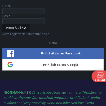
E-mail
Heslo
PRIHLÁSIŤ SA
Nová registrácia
Zabudnuté heslo
alebo
Prihlásiť sa cez Facebook
Prihlásiť sa cez Google
Zobraziť
Kontakt
shop
@
ironman4x4.sk
IRONMAN4x4.SK
Vám prispôsobujeme na mieru. "
Používame
cookies, aby sme Vám umožnili pohodlné prehliadanie webu
+421 910 124 459
a vďaka analýze prevádzky webu neustále zlepšovali jeho
Ironman 4x4 Slovakia