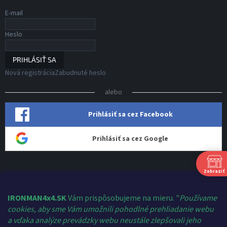
E-mail
Heslo
PRIHLÁSIŤ SA
Nová registrácia
Zabudnuté heslo
alebo
Prihlásiť sa cez Facebook
Prihlásiť sa cez Google
Zobraziť
Kontakt
shop
@
ironman4x4.sk
IRONMAN4x4.SK
Vám prispôsobujeme na mieru. "
Používame
cookies, aby sme Vám umožnili pohodlné prehliadanie webu
+421 910 124 459
a vďaka analýze prevádzky webu neustále zlepšovali jeho
Ironman 4x4 Slovakia