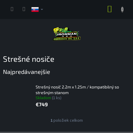
Prejsť
NÁKUP
na
obsah
KOŠÍK
Strešné nosiče
Najpredávanejšie
Strešný nosič 2.2m x 1.25m / kompatibilný so
strešným stanom
Skladom
(1 ks)
€749
V
1
položiek celkom
O
ý
v