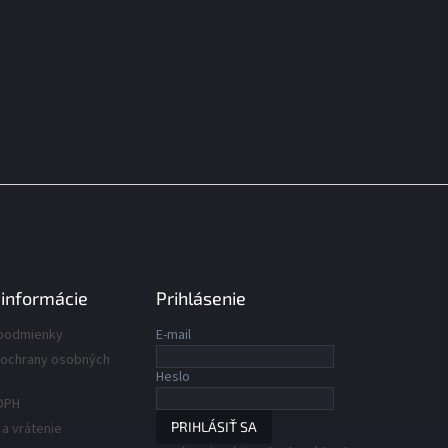
 informácie
Prihlásenie
podmienky
E-mail
ochrany osobných
Heslo
DPH
PRIHLÁSIŤ SA
a vrátenie