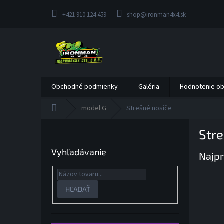
Prejsť
na
+421 910 124 459
shop@ironman4x4.sk
obsah
Obchodné podmienky
Galéria
Hodnotenie o
Domov
model G
Strešné nosiče
B
Stre
o
č
Vyhľadávanie
Najpr
n
ý
p
a
HĽADAŤ
n
e
l