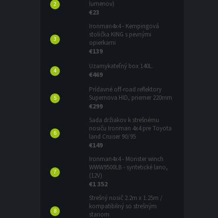
lumenov)
€23
Ironman4x4 - Kempingová
stolička KING s pevnými
opierkami
€139
Uzamykateľný box 140L.
€469
Prídavné off-road reflektory
Supernova HID, priemer 220mm
€299
Sada držiakov k strešnému
nosiču Ironman 4x4 pre Toyota
land Cruiser 90/95
€149
Ironman4x4 - Monster winch
WWW9500LB - syntetické lano,
(12V)
€1 352
Strešný nosič 2.2m x 1.25m /
kompatibilný so strešným
stanom