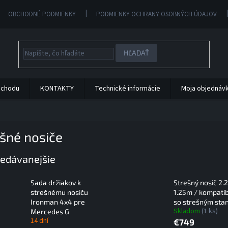
OBCHODNÉ PODMIENKY
PODMIENKY OCHRANY OSOBNÝCH ÚDAJOV
HĽADAŤ
bchodu
KONTAKTY
Technické informácie
Moja objednáv
šné nosiče
edávanejšie
Sada držiakov k
Strešný nosič 2.
strešnému nosiču
1.25m / kompatib
Ironman 4x4 pre
so strešným st
Skladom
(1 ks)
Mercedes G
14 dní
€749