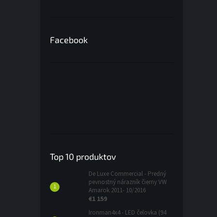
Facebook
Top 10 produktov
De Luxe Commercial - Predný
pevnostný nárazník čierny VW
Amarok 2011- 10/2016
€1 159
Ironman4x4 - LED čelovka (94