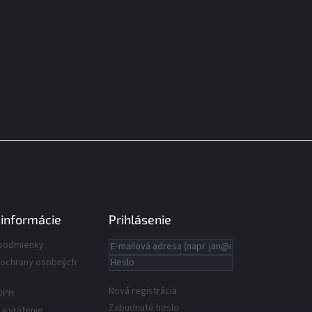
 informácie
Prihlásenie
podmienky
ochrany osobných
Nová registrácia
DPH
Zabudnuté heslo
a vrátenie