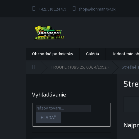
Prejsť
na
+421 910 124 459
shop@ironman4x4.sk
obsah
Obchodné podmienky
Galéria
Hodnotenie o
Domov
TROOPER (UBS 25, 69), 4/1992 »
Strešné 
B
Str
o
č
Vyhľadávanie
n
ý
p
a
HĽADAŤ
Najpr
n
e
l