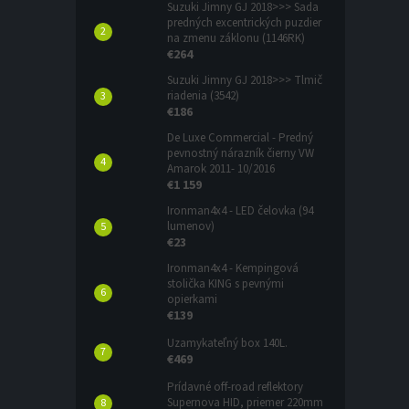
Suzuki Jimny GJ 2018>>> Sada
predných excentrických puzdier
na zmenu záklonu (1146RK)
€264
Suzuki Jimny GJ 2018>>> Tlmič
riadenia (3542)
€186
De Luxe Commercial - Predný
pevnostný nárazník čierny VW
Amarok 2011- 10/2016
€1 159
Ironman4x4 - LED čelovka (94
lumenov)
€23
Ironman4x4 - Kempingová
stolička KING s pevnými
opierkami
€139
Uzamykateľný box 140L.
€469
Prídavné off-road reflektory
Supernova HID, priemer 220mm