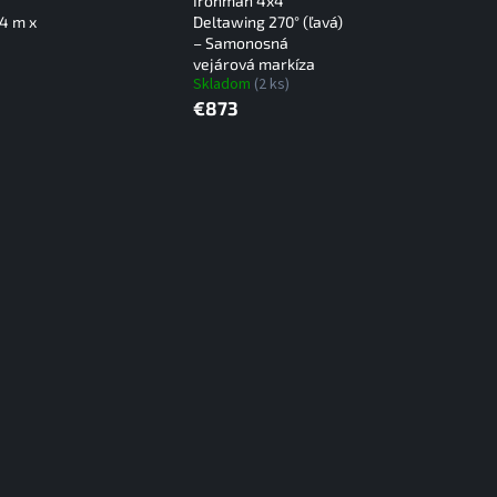
Ironman 4x4
,4 m x
Deltawing 270° (ľavá)
– Samonosná
vejárová markíza
Skladom
(2 ks)
€873