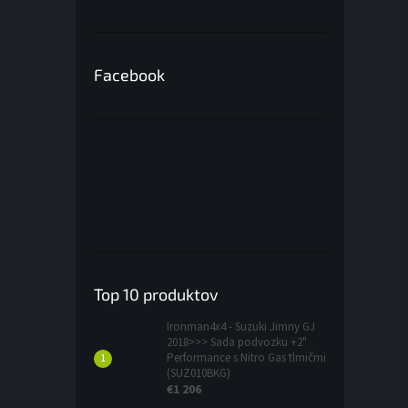
Facebook
Top 10 produktov
Ironman4x4 - Suzuki Jimny GJ
2018>>> Sada podvozku +2"
Performance s Nitro Gas tlmičmi
(SUZ010BKG)
€1 206