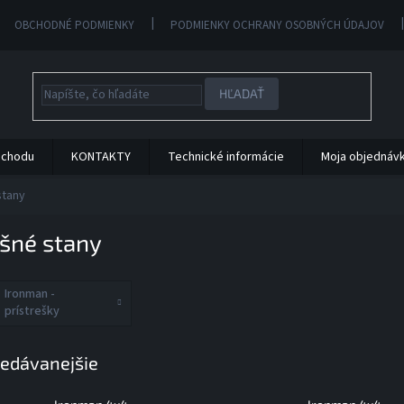
OBCHODNÉ PODMIENKY
PODMIENKY OCHRANY OSOBNÝCH ÚDAJOV
HĽADAŤ
bchodu
KONTAKTY
Technické informácie
Moja objednáv
stany
ešné stany
Ironman -
prístrešky
edávanejšie