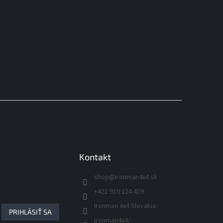
Kontakt
shop
@
ironman4x4.sk
+421 910 124 459
Ironman 4x4 Slovakia
PRIHLÁSIŤ SA
ironman4x4/