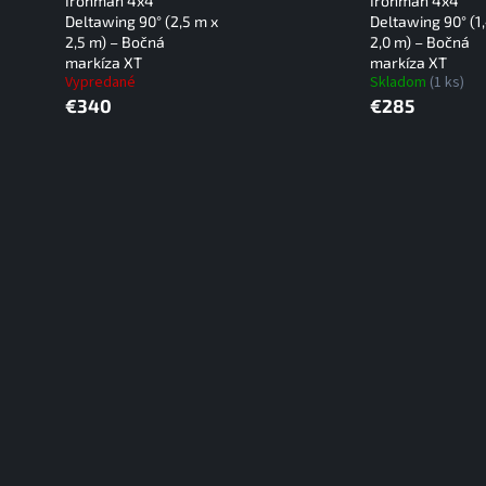
Ironman 4x4
Ironman 4x4
Deltawing 90° (2,5 m x
Deltawing 90° (1
2,5 m) – Bočná
2,0 m) – Bočná
markíza XT
markíza XT
Vypredané
Skladom
(1 ks)
€340
€285
O
v
l
á
d
a
c
i
e
p
r
v
k
y
v
ý