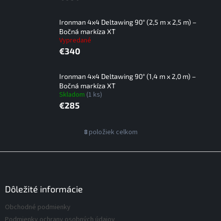
Ironman 4x4 Deltawing 90° (2,5 m x 2,5 m) –
Bočná markíza XT
Vypredané
€340
Ironman 4x4 Deltawing 90° (1,4 m x 2,0 m) –
Bočná markíza XT
Skladom
(1 ks)
€285
V
8
položiek celkom
O
ý
v
p
l
Z
á
i
á
d
s
p
a
p
ä
Dôležité informácie
c
r
t
i
Obchodné podmienky
o
i
e
d
Podmienky ochrany osobných údajov
p