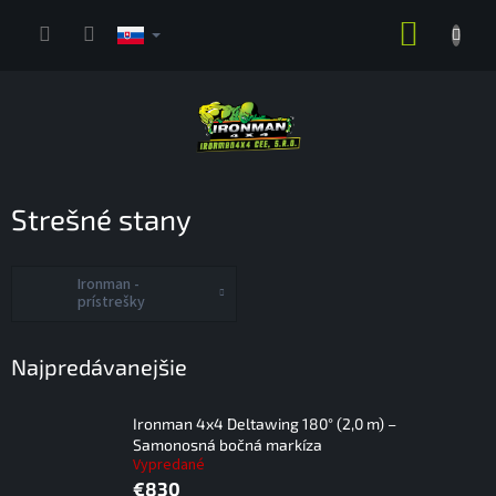
Prejsť
NÁKUP
na
obsah
KOŠÍK
Strešné stany
Ironman -
prístrešky
Najpredávanejšie
Ironman 4x4 Deltawing 180° (2,0 m) –
Samonosná bočná markíza
Vypredané
€830