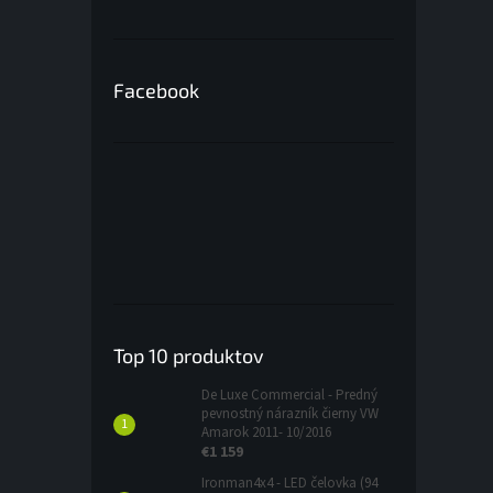
Facebook
Top 10 produktov
De Luxe Commercial - Predný
pevnostný nárazník čierny VW
Amarok 2011- 10/2016
€1 159
Ironman4x4 - LED čelovka (94