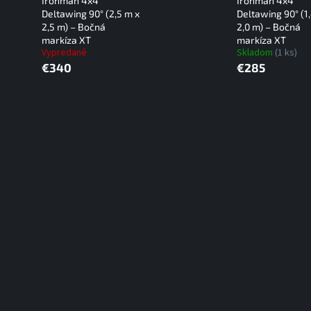
Ironman 4x4
Ironman 4x4
Deltawing 90° (2,5 m x
Deltawing 90° (1
2,5 m) – Bočná
2,0 m) – Bočná
markíza XT
markíza XT
Vypredané
Skladom
(1 ks)
€340
€285
O
v
l
á
d
a
c
i
e
p
r
v
k
y
v
ý