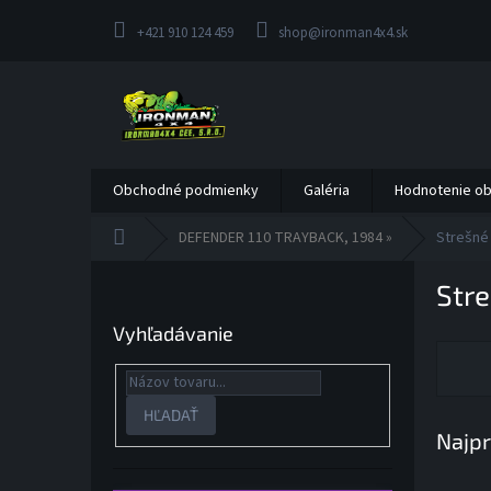
Prejsť
na
+421 910 124 459
shop@ironman4x4.sk
obsah
Obchodné podmienky
Galéria
Hodnotenie o
Domov
DEFENDER 110 TRAYBACK, 1984 »
Strešné
B
Str
o
č
Vyhľadávanie
n
ý
p
a
HĽADAŤ
Najpr
n
e
l