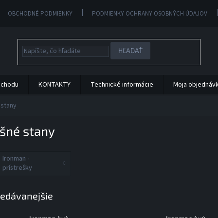
OBCHODNÉ PODMIENKY
PODMIENKY OCHRANY OSOBNÝCH ÚDAJOV
HĽADAŤ
bchodu
KONTAKTY
Technické informácie
Moja objednáv
 stany
ešné stany
Ironman -
prístrešky
edávanejšie