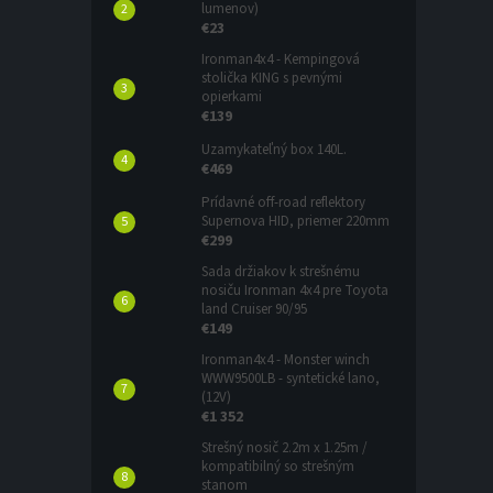
lumenov)
€23
Ironman4x4 - Kempingová
stolička KING s pevnými
opierkami
€139
Uzamykateľný box 140L.
€469
Prídavné off-road reflektory
Supernova HID, priemer 220mm
€299
Sada držiakov k strešnému
nosiču Ironman 4x4 pre Toyota
land Cruiser 90/95
€149
Ironman4x4 - Monster winch
WWW9500LB - syntetické lano,
(12V)
€1 352
Strešný nosič 2.2m x 1.25m /
kompatibilný so strešným
stanom