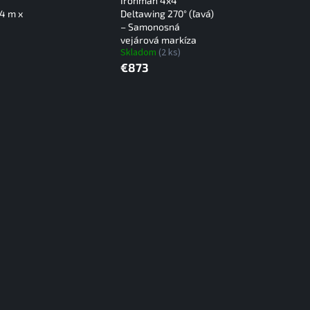
Ironman 4x4
,4 m x
Deltawing 270° (ľavá)
– Samonosná
vejárová markíza
Skladom
(2 ks)
€873