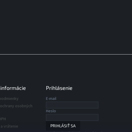
 informácie
Prihlásenie
podmienky
E-mail
ochrany osobných
Heslo
DPH
PRIHLÁSIŤ SA
a vrátenie