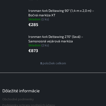
Ironman 4x4 Deltawing 90° (1,4 m x 2,0 m) –
Bočná markíza XT
Skladom
(1 ks)
€285
Ironman 4x4 Deltawing 270° (ľavá) –
Samonosná vejárová markíza
Skladom
(2 ks)
€873
V
8
položiek celkom
O
ý
v
p
l
Z
á
i
á
d
s
p
a
p
ä
Dôležité informácie
c
r
t
i
Obchodné podmienky
o
i
e
d
Podmienky ochrany osobných údajov
p