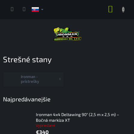
Prejsť
NÁKUP
na
obsah
KOŠÍK
Strešné stany
Ironman -
prístrešky
Najpredávanejšie
Ironman 4x4 Deltawing 90° (2,5 m x 2,5 m) –
Bočná markíza XT
Vypredané
€340