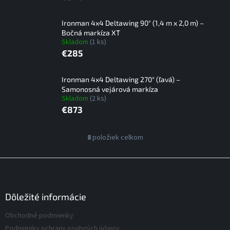
Ironman 4x4 Deltawing 90° (1,4 m x 2,0 m) –
Bočná markíza XT
Skladom
(1 ks)
€285
Ironman 4x4 Deltawing 270° (ľavá) –
Samonosná vejárová markíza
Skladom
(2 ks)
€873
V
8
položiek celkom
O
ý
v
p
l
Z
á
i
á
d
s
p
a
p
ä
Dôležité informácie
c
r
t
i
Obchodné podmienky
o
i
e
d
Podmienky ochrany osobných údajov
p