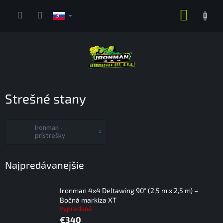
Prejsť
NÁKUP
na
obsah
KOŠÍK
Strešné stany
Ironman -
prístrešky
Najpredávanejšie
Ironman 4x4 Deltawing 90° (2,5 m x 2,5 m) –
Bočná markíza XT
Vypredané
€340