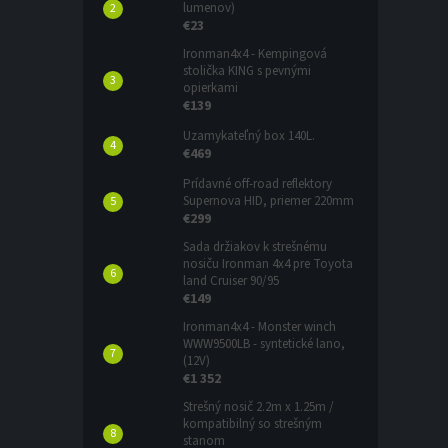
lumenov)
€23
Ironman4x4 - Kempingová
stolička KING s pevnými
opierkami
€139
Uzamykateľný box 140L.
€469
Prídavné off-road reflektory
Supernova HID, priemer 220mm
€299
Sada držiakov k strešnému
nosiču Ironman 4x4 pre Toyota
land Cruiser 90/95
€149
Ironman4x4 - Monster winch
WWW9500LB - syntetické lano,
(12V)
€1 352
Strešný nosič 2.2m x 1.25m /
kompatibilný so strešným
stanom