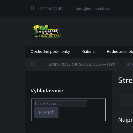
Prejsť
na
+421 910 124 459
shop@ironman4x4.sk
obsah
Obchodné podmienky
Galéria
Hodnotenie o
Domov
LAND CRUISER 40 SERIES, 1960 — 1980
Str
B
Str
o
č
Vyhľadávanie
n
ý
p
a
HĽADAŤ
Najpr
n
e
l