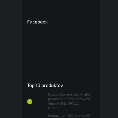
Facebook
Top 10 produktov
De Luxe Commercial - Predný
pevnostný nárazník čierny VW
Amarok 2011- 10/2016
€1 159
Ironman4x4 - LED čelovka (94