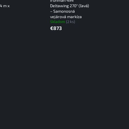
Ironman 4x4
,4 m x
Deltawing 270° (ľavá)
– Samonosná
vejárová markíza
Skladom
(2 ks)
€873