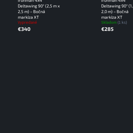
Ironman 4x4
Ironman 4x4
Deltawing 90° (2,5 m x
Deltawing 90° (1
2,5 m) – Bočná
2,0 m) – Bočná
markíza XT
markíza XT
Vypredané
Skladom
(1 ks)
€340
€285
O
v
l
á
d
a
c
i
e
p
r
v
k
y
v
ý