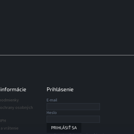
 informácie
Prihlásenie
podmienky
E-mail
ochrany osobných
Heslo
DPH
PRIHLÁSIŤ SA
a vrátenie