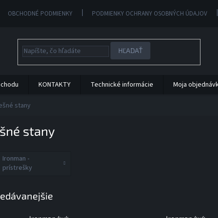
OBCHODNÉ PODMIENKY
PODMIENKY OCHRANY OSOBNÝCH ÚDAJOV
HĽADAŤ
bchodu
KONTAKTY
Technické informácie
Moja objednáv
ešné stany
ešné stany
Ironman -
prístrešky
edávanejšie